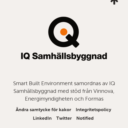
mig
till
topp
Smart Built Environment samordnas av IQ
Samhällsbyggnad med stöd från Vinnova,
Energimyndigheten och Formas
Ändra samtycke för kakor
Integritetspolicy
LinkedIn
Twitter
Notified