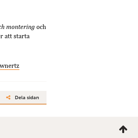
och montering
och
 att starta
öwnertz
Dela sidan
Ta
mig
till