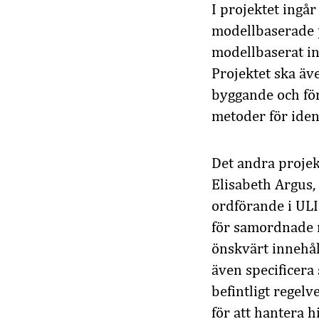
I projektet ingå
modellbaserade p
modellbaserat in
Projektet ska ä
byggande och fö
metoder för ident
Det andra projek
Elisabeth Argus
ordförande i ULI
för samordnade m
önskvärt innehål
även specificera
befintligt regel
för att hantera h