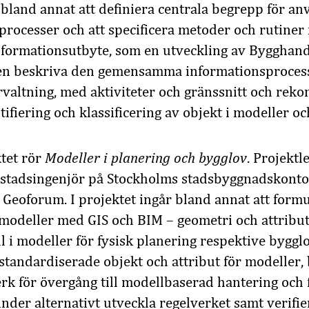
r bland annat att definiera centrala begrepp för an
rocesser och att specificera metoder och rutiner 
formationsutbyte, som en utveckling av Bygghand
ven beskriva den gemensamma informationsprocess
rvaltning, med aktiviteter och gränssnitt och re
ifiering och klassificering av objekt i modeller oc
tet rör
Modeller i planering och bygglov
. Projektl
, stadsingenjör på Stockholms stadsbyggnadskonto
 Geoforum. I projektet ingår bland annat att formul
odeller med GIS och BIM – geometri och attribut
l i modeller för fysisk planering respektive bygglo
 standardiserade objekt och attribut för modeller, 
verk för övergång till modellbaserad hantering och 
inder alternativt utveckla regelverket samt verifie