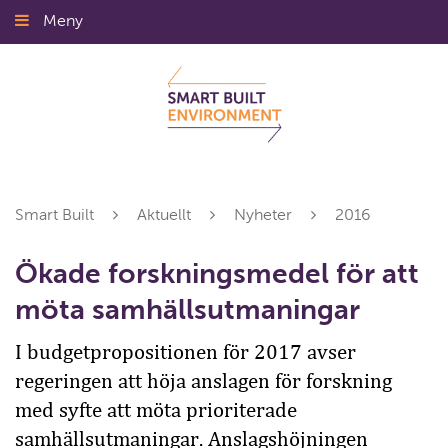
Gå
Meny
Stäng
till
innehållet
Smart Built
Aktuellt
Nyheter
2016
Ökade forskningsmedel för att
möta samhällsutmaningar
I budgetpropositionen för 2017 avser
regeringen att höja anslagen för forskning
med syfte att möta prioriterade
samhällsutmaningar. Anslagshöjningen