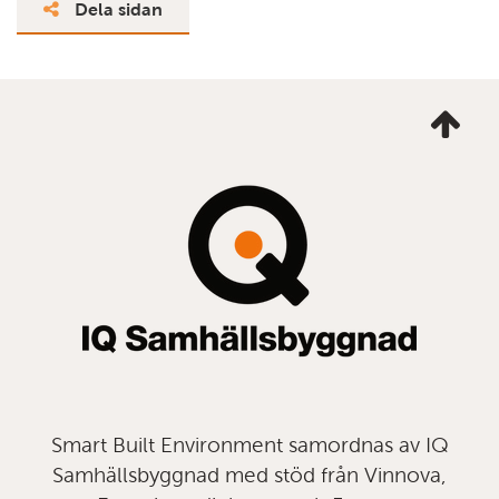
Dela sidan
Ta
mig
till
topp
Smart Built Environment samordnas av IQ
Samhällsbyggnad med stöd från Vinnova,