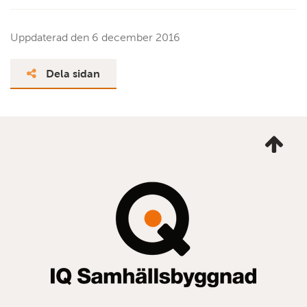
Uppdaterad den
6 december 2016
Dela sidan
Ta
mig
till
topp