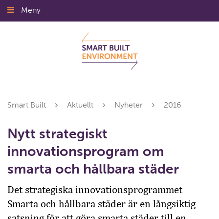
Gå
Meny
Stäng
till
innehållet
Smart Built
Aktuellt
Nyheter
2016
Nytt strategiskt
innovationsprogram om
smarta och hållbara städer
Det strategiska innovationsprogrammet
Smarta och hållbara städer är en långsiktig
satsning för att göra smarta städer till en