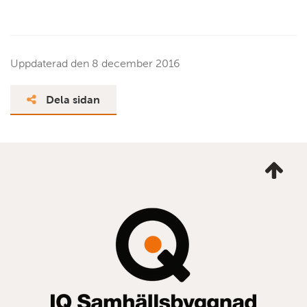
Uppdaterad den
8 december 2016
Dela sidan
Ta
mig
till
topp