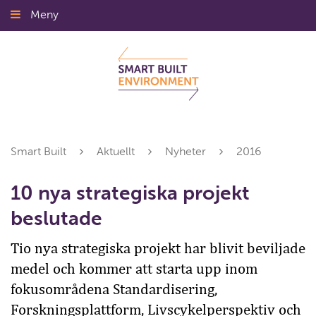
Gå
Meny
Stäng
till
innehållet
Smart Built
Aktuellt
Nyheter
2016
10 nya strategiska projekt
beslutade
Tio nya strategiska projekt har blivit beviljade
medel och kommer att starta upp inom
fokusområdena Standardisering,
Forskningsplattform, Livscykelperspektiv och