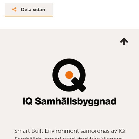
Dela sidan
Ta
mig
till
topp
Smart Built Environment samordnas av IQ