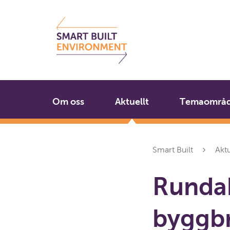
Gå
Stäng
till
innehållet
Om oss
Aktuellt
Temaområ
Smart Built
Aktu
Runda
byggbr