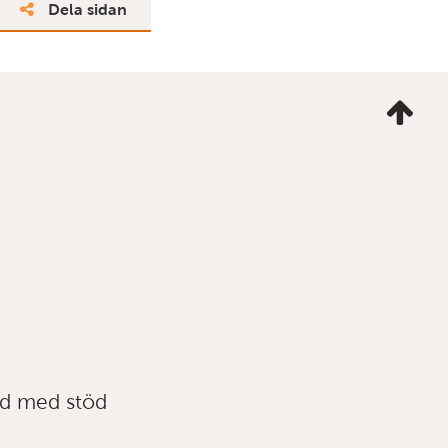
Dela sidan
Ta
mig
till
topp
ad med stöd