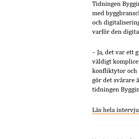
Tidningen Byggin
med byggbransche
och digitaliserin
varför den digita
– Ja, det var ett
väldigt komplic
konfliktytor oc
gör det svårare 
tidningen Byggin
Läs hela intervj