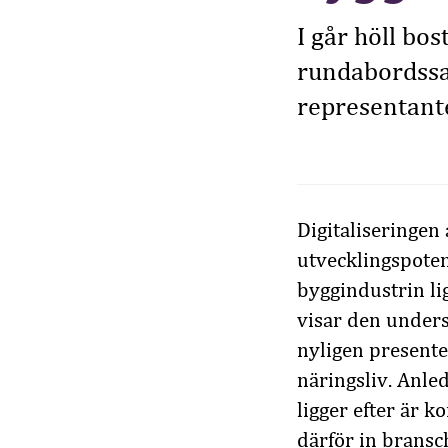
I går höll bo
rundabordssam
representant
Digitaliseringen
utvecklingspoten
byggindustrin li
visar den under
nyligen presente
näringsliv. Anle
ligger efter är 
därför in bransc