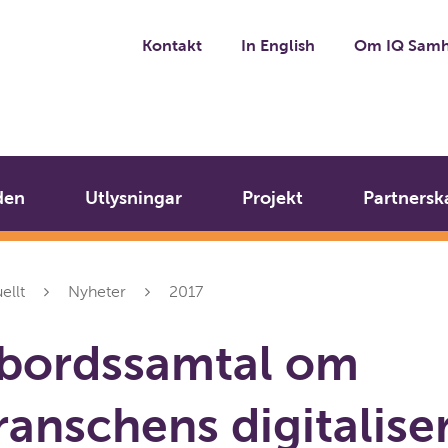
Kontakt
In English
Om IQ Samh
den
Utlysningar
Projekt
Partnersk
ellt
Nyheter
2017
bordssamtal om
anschens digitalise