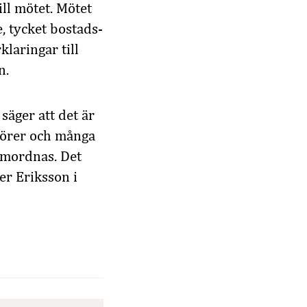
ll mötet. Mötet
, tycket bostads-
klaringar till
n.
 säger att det är
törer och många
amordnas. Det
er Eriksson i