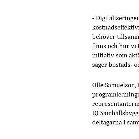
- Digitaliseringe
kostnadseffektivi
behöver tillsam
finns och hur vi 
initiativ som ak
säger bostads- o
Olle Samuelson, 
programledninge
representanterna
IQ Samhällsbygg
deltagarna i samt