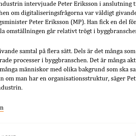
dustrin intervjuade Peter Eriksson i anslutning ti
n om digitaliseringsfrågorna var väldigt givande
gsminister Peter Eriksson (MP). Han fick en del för
la omställningen går relativt trögt i byggbransche
 givande samtal på flera sätt. Dels är det många som
erade processer i byggbranschen. Det är många ak
h många människor med olika bakgrund som ska s
än om man har en organisationsstruktur, säger Pet
dustrin.
un