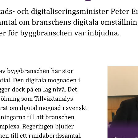
stads- och digitaliseringsminister Peter E
tal om branschens digitala omställning, 
er för byggbranschen var inbjudna.
 av byggbranschen har stor
tial. Den digitala mognaden i
gger dock på en låg nivå. Det
sökning som Tillväxtanalys
rat om digital mognad i svenskt
dningarna till att branschen
komplexa. Regeringen bjuder
hen till ett rundabordssamtal.