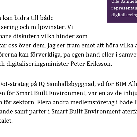
Olle Samuel
representan
digitaliseri
n kan bidra till både
sering och miljövinster. Vi
mans diskutera vilka hinder som
tar oss över dem. Jag ser fram emot att höra vilka
törerna kan förverkliga, på egen hand eller i sam
ch digitaliseringsminister Peter Eriksson.
FoI-strateg på IQ Samhällsbyggnad, vd för BIM All
n för Smart Built Environment, var en av de inbj
 för sektorn. Flera andra medlemsföretag i både 
ande samt parter i Smart Built Environment återf
alet.