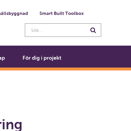
ällsbyggnad
Smart Built Toolbox
Sök...
Sök
ap
För dig i projekt
ring