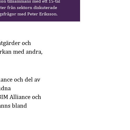
son tillsammans med ett 15-tal
ter från sektorn diskuterade
ngsfrågor med Peter Eriksson.
 åtgärder och
verkan med andra,
iance och del av
udna
BIM Alliance och
anns bland