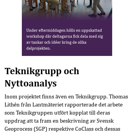
Under eftermiddagen hölls en uppskattad
workshop där deltagarna fick dela med sig
av tankar och idéer kring de olika
delprojekten.
Teknikgrupp och
Nyttoanalys
Inom projektet finns även en Teknikgrupp. Thomas
Lithén från Lantmäteriet rapporterade det arbete
som Teknikgruppen utfört kopplat till deras
uppdrag att ta fram en beskrivning av Svensk
Geoprocess (SGP) respektive CoClass och dessas