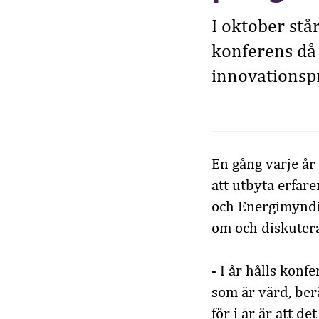
I oktober stå
konferens då 
innovationsp
En gång varje år
att utbyta erfar
och Energimyndigh
om och diskute
- I år hålls kon
som är värd, ber
för i år är att 