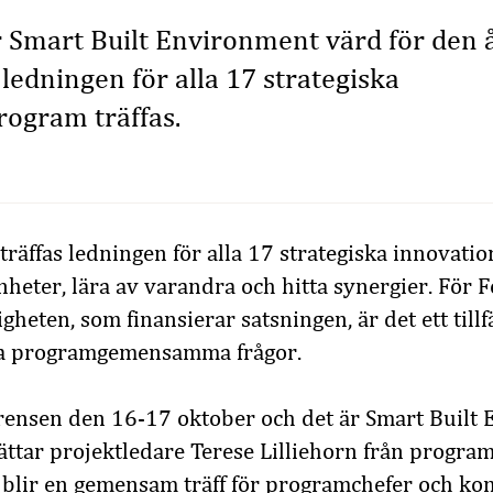
r Smart Built Environment värd för den å
ledningen för alla 17 strategiska
rogram träffas.
 träffas ledningen för alla 17 strategiska innovati
enheter, lära av varandra och hitta synergier. För
eten, som finansierar satsningen, är det ett tillf
ra programgemensamma frågor.
ferensen den 16-17 oktober och det är Smart Built
ättar projektledare Terese Lilliehorn från program
det blir en gemensam träff för programchefer och k