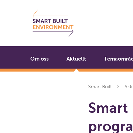
Gå
Stäng
till
innehållet
Om oss
Aktuellt
Temaområ
Smart Built
Aktu
Smart 
progr