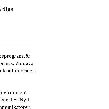
rliga
onsprogram för
 Formas, Vinnova
älle att informera
 Environment
kansliet. Nytt
ommunikatörer.