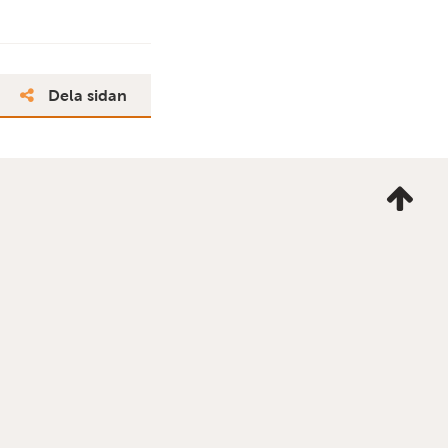
Dela sidan
Ta
mig
till
topp