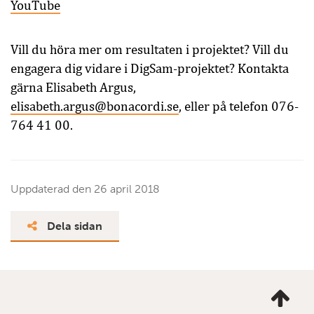
YouTube
Vill du höra mer om resultaten i projektet? Vill du
engagera dig vidare i DigSam-projektet? Kontakta
gärna Elisabeth Argus,
elisabeth.argus@bonacordi.se
, eller på telefon 076-
764 41 00.
Uppdaterad den
26 april 2018
Dela sidan
Ta
mig