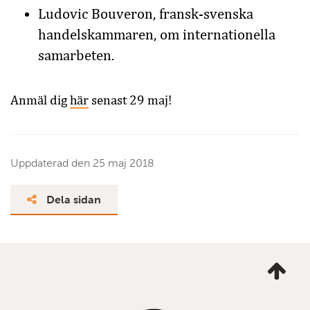
Ludovic Bouveron, fransk-svenska
handelskammaren, om internationella
samarbeten.
Anmäl dig
här
senast 29 maj!
Uppdaterad den
25 maj 2018
Dela sidan
Ta
mig
till
topp