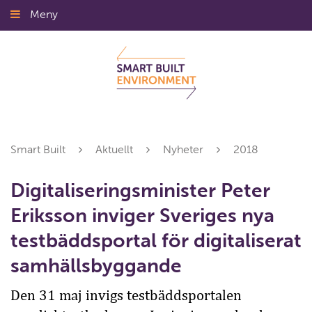
Gå
Meny
Stäng
till
innehållet
Smart Built
Aktuellt
Nyheter
2018
Digitaliseringsminister Peter
Eriksson inviger Sveriges nya
testbäddsportal för digitaliserat
samhällsbyggande
Den 31 maj invigs testbäddsportalen