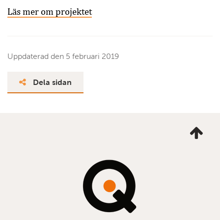
Läs mer om projektet
Uppdaterad den
5 februari 2019
Dela sidan
Ta
mig
till
topp