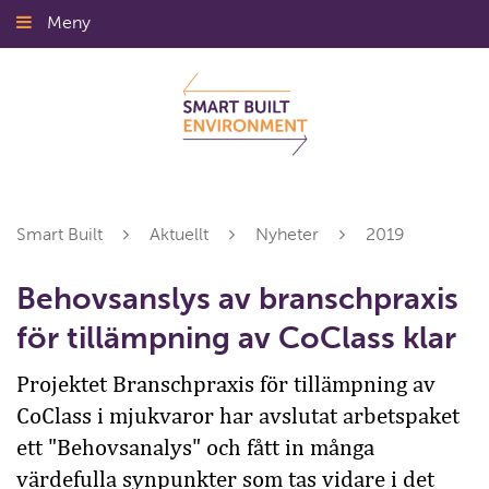
Gå
Meny
Stäng
till
innehållet
Smart Built
Aktuellt
Nyheter
2019
Behovsanslys av branschpraxis
för tillämpning av CoClass klar
Projektet Branschpraxis för tillämpning av
CoClass i mjukvaror har avslutat arbetspaket
ett "Behovsanalys" och fått in många
värdefulla synpunkter som tas vidare i det