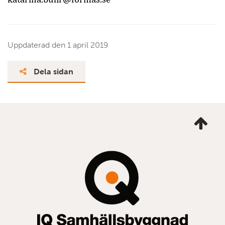
Uppdaterad den
1 april 2019
Dela sidan
Ta
mig
till
topp