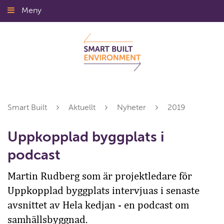
Gå
Meny
Stäng
till
innehållet
Smart Built
Aktuellt
Nyheter
2019
Uppkopplad byggplats i
podcast
Martin Rudberg som är projektledare för
Uppkopplad byggplats intervjuas i senaste
avsnittet av Hela kedjan - en podcast om
samhällsbyggnad.