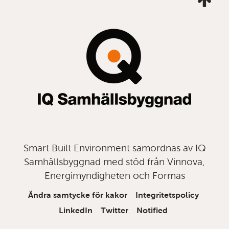
mig
till
topp
Smart Built Environment samordnas av IQ
Samhällsbyggnad med stöd från Vinnova,
Energimyndigheten och Formas
Ändra samtycke för kakor
Integritetspolicy
LinkedIn
Twitter
Notified