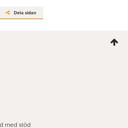
Dela sidan
Ta
mig
till
topp
ad med stöd