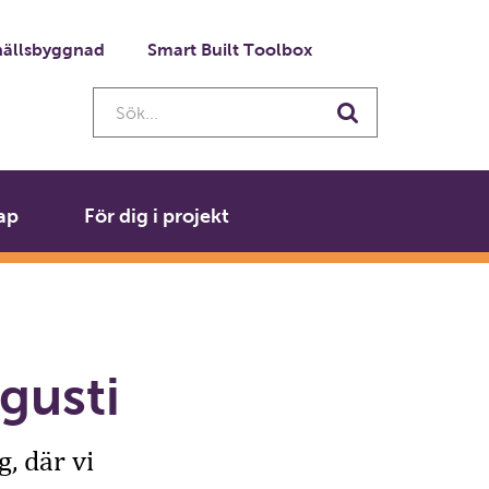
ällsbyggnad
Smart Built Toolbox
Sök...
Sök
ap
För dig i projekt
gusti
, där vi