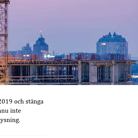
2019 och stänga
nnu inte
lysning.