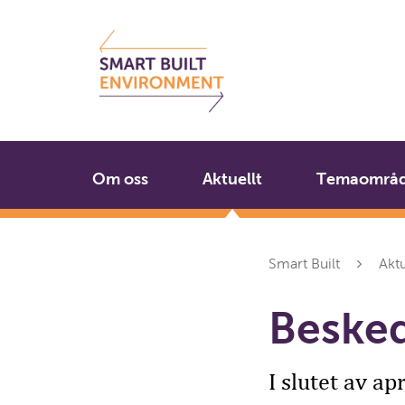
Gå
Stäng
till
innehållet
Om oss
Aktuellt
Temaområ
Smart Built
Aktu
Besked
I slutet av a