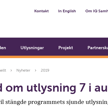
Kontakt
In English
Om IQ Samh
den
Utlysningar
Projekt
Partnersk
ellt
Nyheter
2019
 om utlysning 7 i au
pril stängde programmets sjunde utlysning