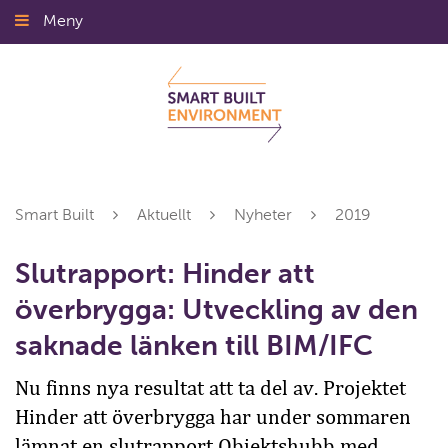
Gå
Meny
Stäng
till
innehållet
Smart Built
Aktuellt
Nyheter
2019
Slutrapport: Hinder att
överbrygga: Utveckling av den
saknade länken till BIM/IFC
Nu finns nya resultat att ta del av. Projektet
Hinder att överbrygga har under sommaren
lämnat en slutrapport Objektshubb med