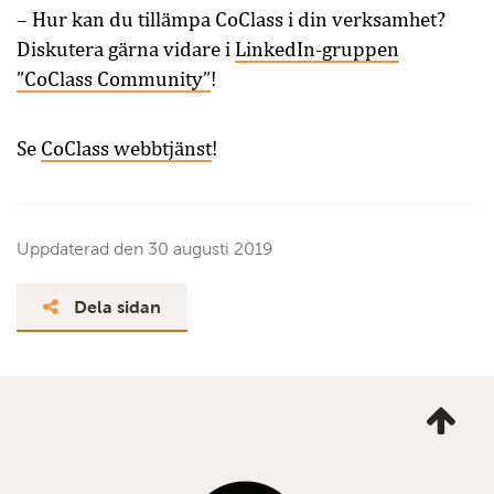
– Hur kan du tillämpa CoClass i din verksamhet?
Diskutera gärna vidare i
LinkedIn-gruppen
”CoClass Community”
!
Se
CoClass webbtjänst
!
Uppdaterad den
30 augusti 2019
Dela sidan
Ta
mig
till
topp