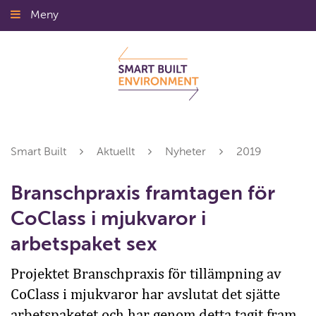
Gå
Meny
Stäng
till
innehållet
Smart Built
Aktuellt
Nyheter
2019
Branschpraxis framtagen för
CoClass i mjukvaror i
arbetspaket sex
Projektet Branschpraxis för tillämpning av
CoClass i mjukvaror har avslutat det sjätte
arbetspaketet och har genom detta tagit fram