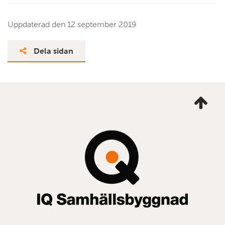
Uppdaterad den
12 september 2019
Dela sidan
Ta
mig
till
topp