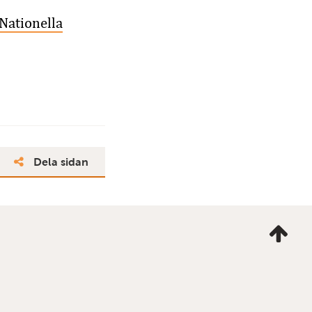
Nationella
Dela sidan
Ta
mig
till
topp