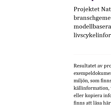
Projektet Nati
branschgeme
modellbaserad
livscykelinfo
Resultatet av pr
exempeldokument
miljön, som finn
källinformation, 
eller kopiera in
finns att läsa hä