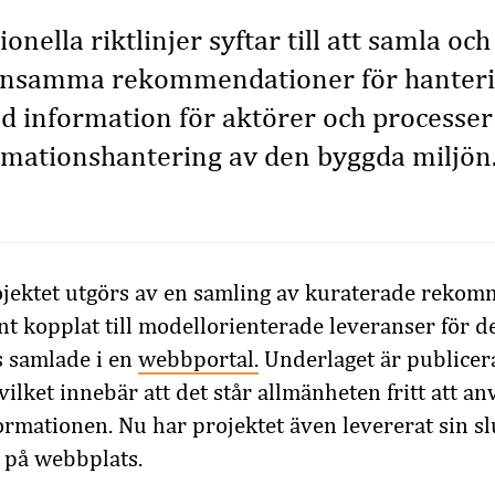
onella riktlinjer syftar till att samla oc
nsamma rekommendationer för hanteri
 information för aktörer och processer
rmationshantering av den byggda miljön
ojektet utgörs av en samling av kuraterade reko
 kopplat till modellorienterade leveranser för 
s samlade i en
webbportal.
Underlaget är publice
vilket innebär att det står allmänheten fritt att an
formationen. Nu har projektet även levererat sin s
r på webbplats.