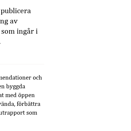
h publicera
ng av
 som ingår i
.
mmendationer och
den byggda
rat med öppen
vända, förbättra
lutrapport som