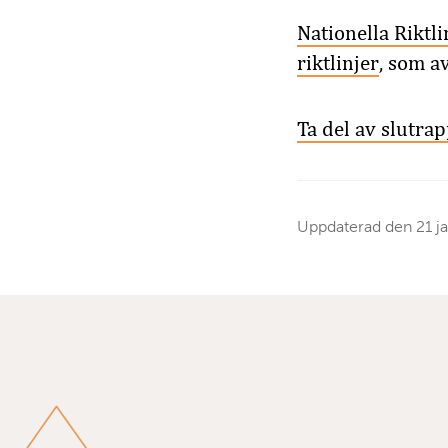
Nationella Riktli
riktlinjer
, som a
Ta del av slutra
Uppdaterad den
21 j