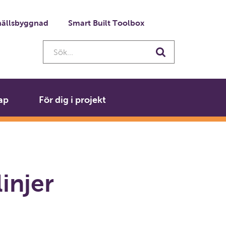
ällsbyggnad
Smart Built Toolbox
Sök...
Sök
ap
För dig i projekt
linjer