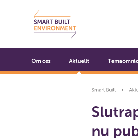
Gå
Stäng
till
innehållet
Om oss
Aktuellt
Temaområ
Smart Built
Aktu
Slutrap
nu pub