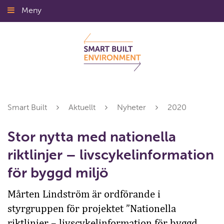
Gå
Meny
Stäng
till
innehållet
Smart Built
Aktuellt
Nyheter
2020
Stor nytta med nationella
riktlinjer – livscykelinformation
för byggd miljö
Mårten Lindström är ordförande i
styrgruppen för projektet ”Nationella
riktlinjer – livscykelinformation för byggd