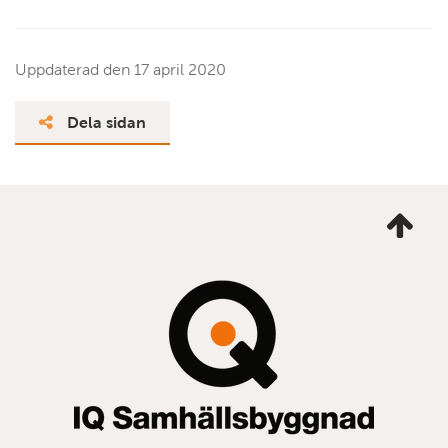
Uppdaterad den
17 april 2020
Dela sidan
Ta
mig
till
topp