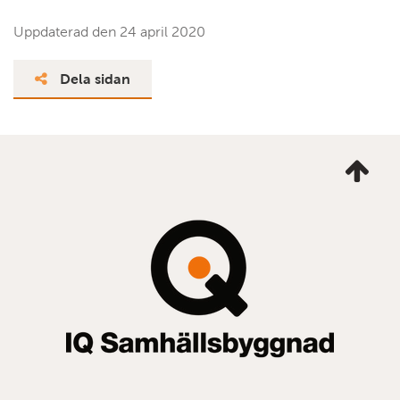
Uppdaterad den
24 april 2020
Dela sidan
Ta
mig
till
topp