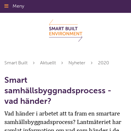
Gå
Meny
Stäng
till
innehållet
Smart Built
Aktuellt
Nyheter
2020
Smart
samhällsbyggnadsprocess -
vad händer?
Vad händer i arbetet att ta fram en smartare
samhällsbyggnadsprocess? Lantmäteriet har
samlat information om vad som händer i de