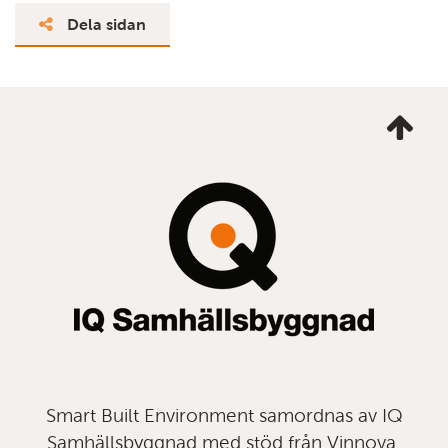
Dela sidan
Ta
mig
till
topp
Smart Built Environment samordnas av IQ
Samhällsbyggnad med stöd från Vinnova,