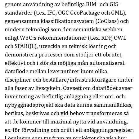
genom användning av befintliga BIM- och GIS-
standarder (t.ex. IFC, OGC GeoPackage och GML),
gemensamma klassifikationssystem (CoClass) och
modern teknologi som den semantiska webben
enligt W3C:s rekommendationer (t.ex. RDF, OWL
och SPARQL), utveckla en teknisk lösning och
demonstrera processer som stödjer ett obrutet,
effektivt och i största möjliga mån automatiserat
dataflöde mellan leverantörer inom olika
discipliner och beställare/infrastrukturägare under
alla faser av livscykeln. Oavsett om dataflödet avser
inventering av befintlig anläggning eller om- och
nybyggnadsprojekt ska data kunna sammanlänkas,
berikas, beskrivas och vid behov transformeras så
att de kommer till maximal nytta vid användning,
ex. för förvaltning och drift i ett anläggningsregister.
Lösningen som tas fram av projektet ska visa hur