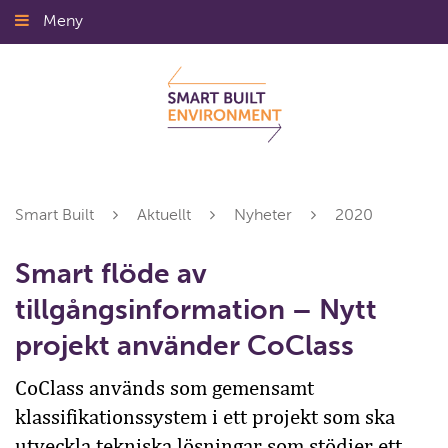
Gå
Meny
Stäng
till
innehållet
Smart Built
Aktuellt
Nyheter
2020
Smart flöde av
tillgångsinformation – Nytt
projekt använder CoClass
CoClass används som gemensamt
klassifikationssystem i ett projekt som ska
utveckla tekniska lösningar som stödjer ett