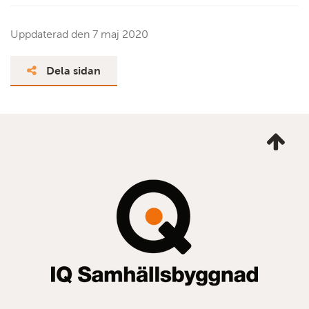
Uppdaterad den
7 maj 2020
Dela sidan
Ta
mig
till
topp