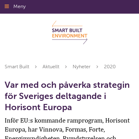
Gå
Meny
Stäng
till
innehållet
Smart Built
Aktuellt
Nyheter
2020
Var med och påverka strategin
för Sveriges deltagande i
Horisont Europa
Inför EU:s kommande ramprogram, Horisont
Europa, har Vinnova, Formas, Forte,
Energimyndigheten, Rymdstyrelsen och