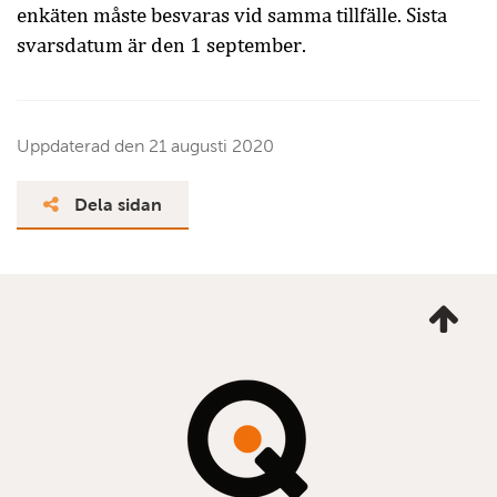
enkäten måste besvaras vid samma tillfälle. Sista
svarsdatum är den 1 september.
Uppdaterad den
21 augusti 2020
Dela sidan
Ta
mig
till
topp