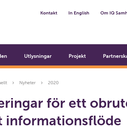
Kontakt
In English
Om IQ Samh
den
Utlysningar
Projekt
Partnersk
ellt
Nyheter
2020
eringar för ett obrut
lt informationsflöde