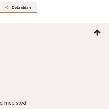
Dela sidan
Ta
mig
till
topp
ad med stöd