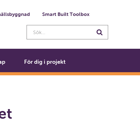
ällsbyggnad
Smart Built Toolbox
Sök...
Sök
ap
För dig i projekt
et