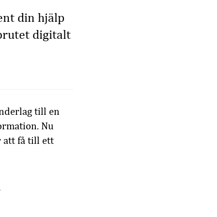
nt din hjälp
brutet digitalt
derlag till en
formation. Nu
tt få till ett
n