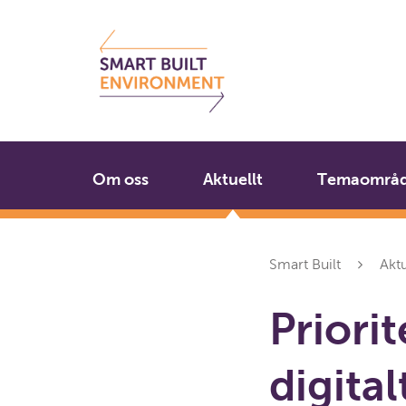
Gå
Stäng
till
innehållet
Om oss
Aktuellt
Temaområ
Smart Built
Aktu
Priorit
digita