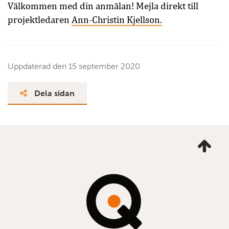
Välkommen med din anmälan! Mejla direkt till
projektledaren
Ann-Christin Kjellson.
Uppdaterad den
15 september 2020
Dela sidan
Ta
mig
till
topp