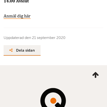
14.00 Avslut
Anmäl dig här
Uppdaterad den
21 september 2020
Dela sidan
Ta
mig
till
topp