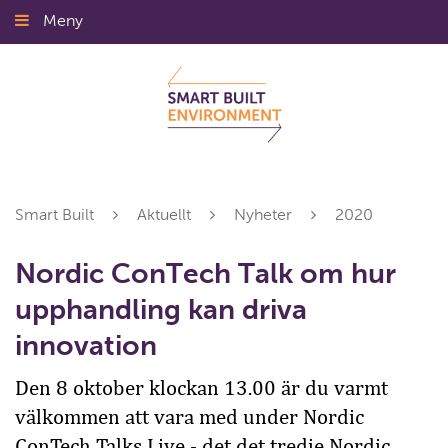
Gå
Meny
Stäng
till
innehållet
Smart Built
Aktuellt
Nyheter
2020
Nordic ConTech Talk om hur
upphandling kan driva
innovation
Den 8 oktober klockan 13.00 är du varmt
välkommen att vara med under Nordic
ConTech Talks Live - det det tredje Nordic