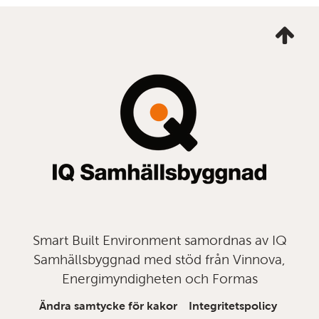
Ta
mig
till
topp
Smart Built Environment samordnas av IQ
Samhällsbyggnad med stöd från Vinnova,
Energimyndigheten och Formas
Ändra samtycke för kakor
Integritetspolicy