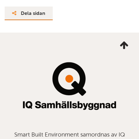
Dela sidan
Ta
mig
till
topp
Smart Built Environment samordnas av IQ