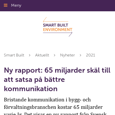
Gå
Meny
Stäng
till
innehållet
Smart Built
Aktuellt
Nyheter
2021
Ny rapport: 65 miljarder skäl till
att satsa på bättre
kommunikation
Bristande kommunikation i bygg- och
förvaltningsbranschen kostar 65 miljarder
varje år. Det visar en ny rapport från Svensk