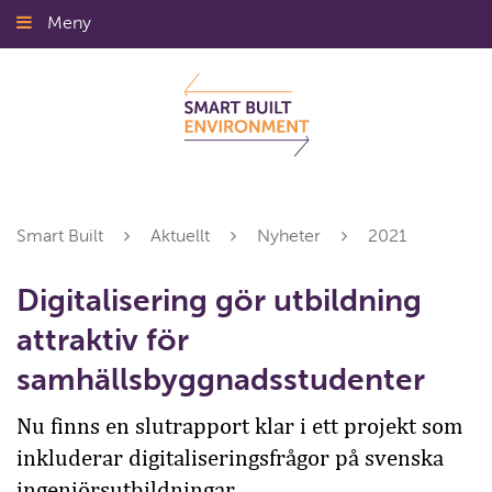
Gå
Meny
Stäng
till
innehållet
Smart Built
Aktuellt
Nyheter
2021
Digitalisering gör utbildning
attraktiv för
samhällsbyggnadsstudenter
Nu finns en slutrapport klar i ett projekt som
inkluderar digitaliseringsfrågor på svenska
ingenjörsutbildningar.