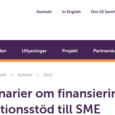
Kontakt
In English
Om IQ Samh
den
Utlysningar
Projekt
Partnersk
ellt
Nyheter
2021
arier om finansieri
tionsstöd till SME