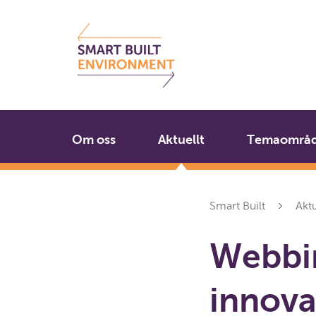
Gå
Stäng
till
innehållet
Om oss
Aktuellt
Temaområ
Smart Built
Aktu
Webbin
innova