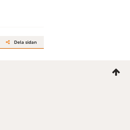
Dela sidan
Ta
mig
till
topp