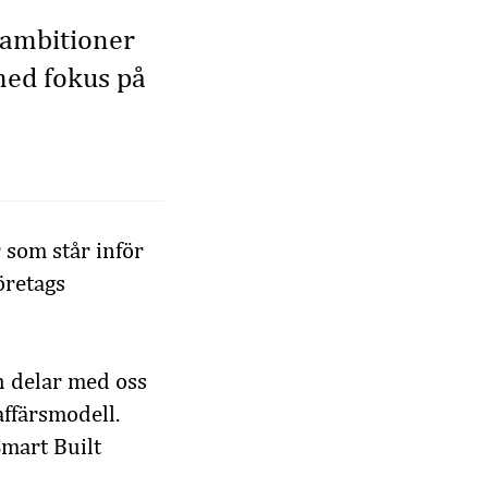
r ambitioner
med fokus på
 som står inför
öretags
ch delar med oss
affärsmodell.
mart Built