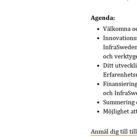
Agenda:
Välkomna oc
Innovations
InfraSweden
och verktyg
Ditt utveck
Erfarenhets
Finansiering
och InfraSw
Summering o
Möjlighet at
Anmäl dig till ti