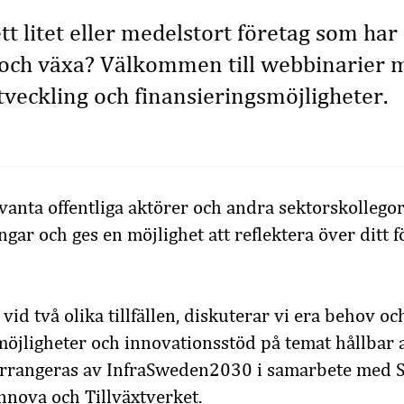
ett litet eller medelstort företag som ha
s och växa? Välkommen till webbinarier 
tveckling och finansieringsmöjligheter.
evanta offentliga aktörer och andra sektorskollegor
gar och ges en möjlighet att reflektera över ditt f
id två olika tillfällen, diskuterar vi era behov o
möjligheter och innovationsstöd på temat hållbar 
rrangeras av InfraSweden2030 i samarbete med S
nova och Tillväxtverket.