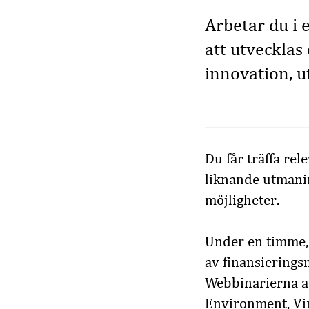
Arbetar du i 
att utveckla
innovation, u
Du får träffa rel
liknande utmanin
möjligheter.
Under en timme, v
av finansierings
Webbinarierna a
Environment, Vin