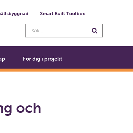
ällsbyggnad
Smart Built Toolbox
Sök...
Sök
ap
För dig i projekt
ng och