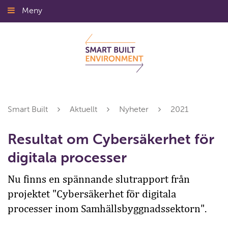
Gå
Meny
Stäng
till
innehållet
Smart Built
Aktuellt
Nyheter
2021
Resultat om Cybersäkerhet för
digitala processer
Nu finns en spännande slutrapport från
projektet "Cybersäkerhet för digitala
processer inom Samhällsbyggnadssektorn".