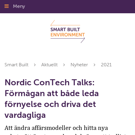
Gå
Meny
Stäng
till
innehållet
Smart Built
Aktuellt
Nyheter
2021
Nordic ConTech Talks:
Förmågan att både leda
förnyelse och driva det
vardagliga
Att ändra affärsmodeller och hitta nya