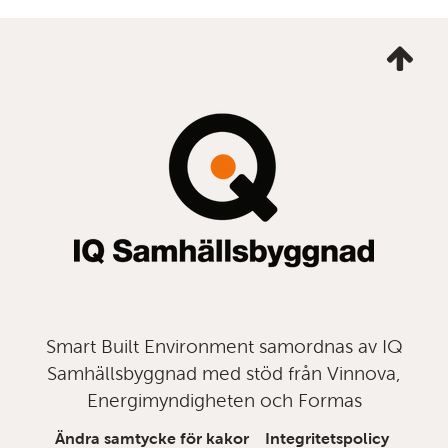
Ta
mig
till
topp
Smart Built Environment samordnas av IQ
Samhällsbyggnad med stöd från Vinnova,
Energimyndigheten och Formas
Ändra samtycke för kakor
Integritetspolicy