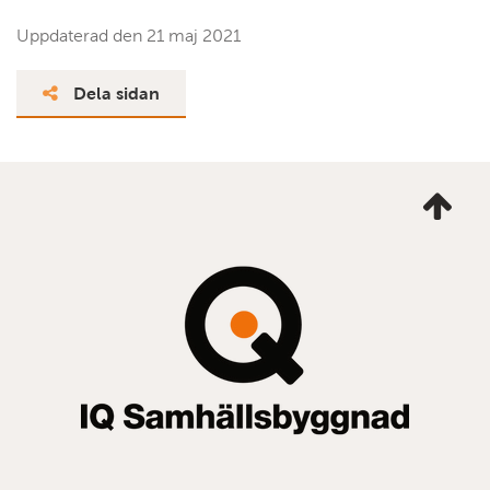
Uppdaterad den
21 maj 2021
Dela sidan
Ta
mig
till
topp