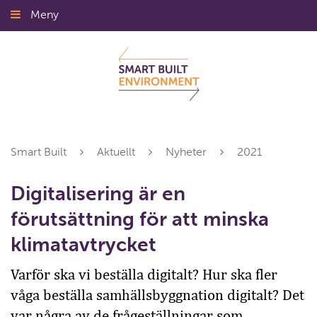
Gå
Meny
Stäng
till
innehållet
Smart Built
Aktuellt
Nyheter
2021
Digitalisering är en
förutsättning för att minska
klimatavtrycket
Varför ska vi beställa digitalt? Hur ska fler
våga beställa samhällsbyggnation digitalt? Det
var några av de frågeställningar som