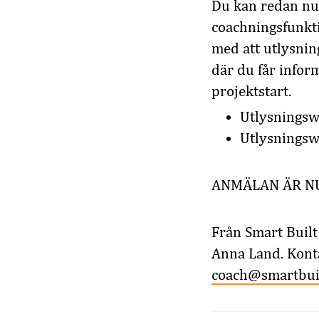
Du kan redan nu 
coachningsfunkti
med att utlysnin
där du får infor
projektstart.
Utlysningsw
Utlysningsw
ANMÄLAN ÄR NU
Från Smart Buil
Anna Land. Kont
coach@smartbuil