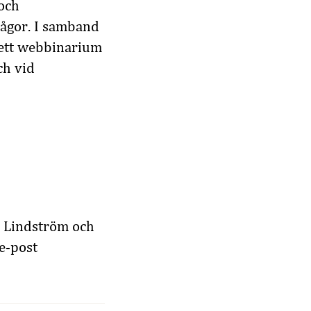
och
rågor. I samband
 ett webbinarium
ch vid
n Lindström och
e-post