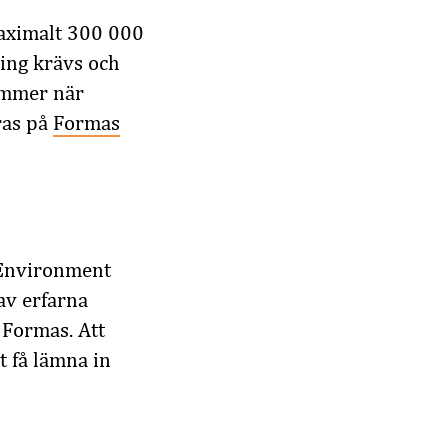
maximalt 300 000
ing krävs och
ommer när
ras på
Formas
t Environment
av erfarna
 Formas. Att
t få lämna in