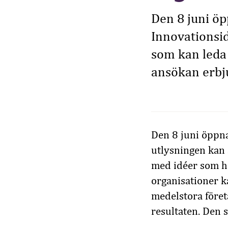
Den 8 juni ö
Innovationsid
som kan leda t
ansökan erbj
Den 8 juni öppna
utlysningen kan 
med idéer som ha
organisationer k
medelstora före
resultaten. Den s