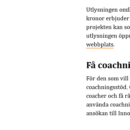
Utlysningen omf
kronor erbjuder 
projekten kan so
utlysningen öppn
webbplats
.
Få coachn
För den som vill
coachningsstöd. 
coacher och få r
använda coachning
ansökan till Inn