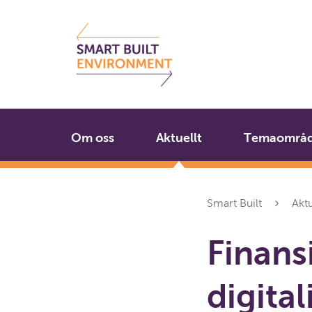
Gå
Stäng
till
innehållet
Om oss
Aktuellt
Temaområ
Smart Built
Aktu
Finans
digital