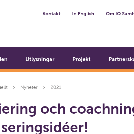
Kontakt
In English
Om IQ Samh
den
Utlysningar
Projekt
Partnersk
ellt
Nyheter
2021
iering och coachnin
iseringsidéer!