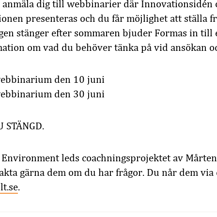
anmäla dig till webbinarier där Innovationsidén 
onen presenteras och du får möjlighet att ställa f
gen stänger efter sommaren bjuder Formas in till
mation om vad du behöver tänka på vid ansökan o
ebbinarium den 10 juni
ebbinarium den 30 juni
 STÄNGD.
t Environment leds coachningsprojektet av Mårte
akta gärna dem om du har frågor. Du når dem via 
t.se
.