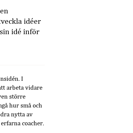
gen
tveckla idéer
sin idé inför
nsidén. I
tt arbeta vidare
ven större
amgå hur små och
dra nytta av
 erfarna coacher.