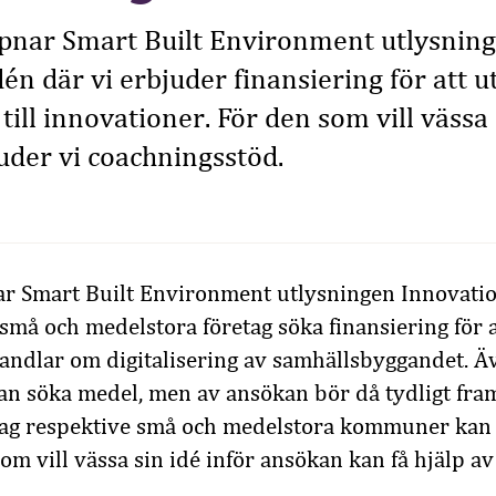
ppnar Smart Built Environment utlysnin
én där vi erbjuder finansiering för att u
ill innovationer. För den som vill vässa 
uder vi coachningsstöd.
r Smart Built Environment utlysningen Innovatio
små och medelstora företag söka finansiering för a
ndlar om digitalisering av samhällsbyggandet. Ä
an söka medel, men av ansökan bör då tydligt fr
tag respektive små och medelstora kommuner kan 
om vill vässa sin idé inför ansökan kan få hjälp av