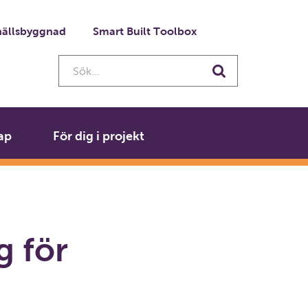
ällsbyggnad
Smart Built Toolbox
Sök...
Sök
ap
För dig i projekt
g för