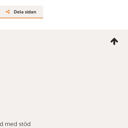
Dela sidan
Ta
mig
till
topp
ad med stöd