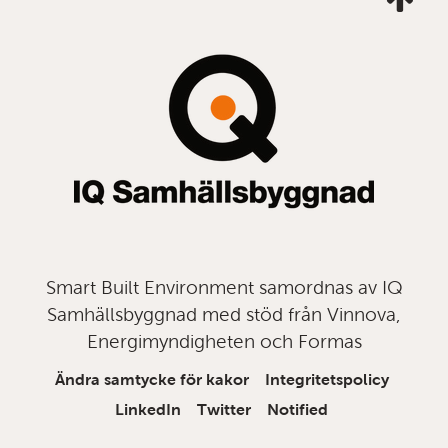
mig
till
topp
Smart Built Environment samordnas av IQ
Samhällsbyggnad med stöd från Vinnova,
Energimyndigheten och Formas
Ändra samtycke för kakor
Integritetspolicy
LinkedIn
Twitter
Notified