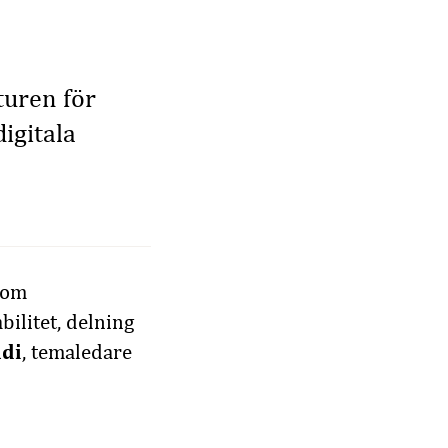
uren för
igitala
 om
ilitet, delning
ndi
, temaledare