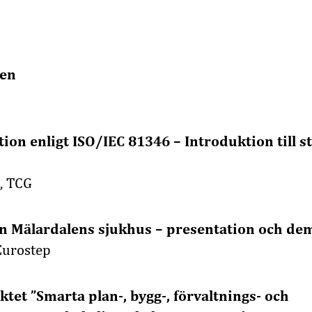
en
on enligt ISO/IEC 81346 – Introduktion till s
, TCG
rån Mälardalens sjukhus – presentation och de
Eurostep
tet ”Smarta plan-, bygg-, förvaltnings- och