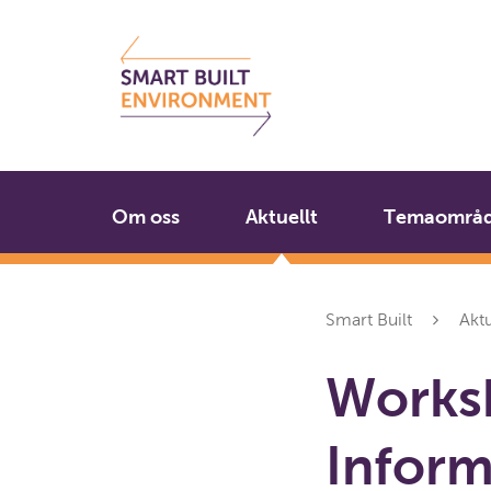
Gå
Stäng
till
innehållet
Om oss
Aktuellt
Temaområ
Smart Built
Aktu
Works
Inform