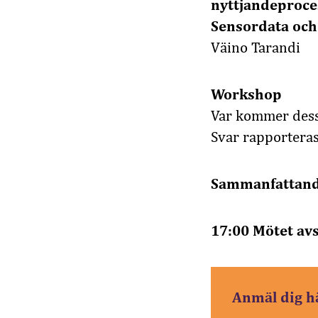
nyttjandeprocess
Sensordata och
Väino Tarandi
Workshop
Var kommer dessa
Svar rapportera
Sammanfattand
17:00 Mötet avs
Anmäl dig h