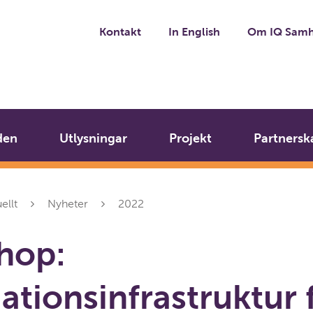
Kontakt
In English
Om IQ Samh
den
Utlysningar
Projekt
Partnersk
ellt
Nyheter
2022
hop:
ationsinfrastruktur 