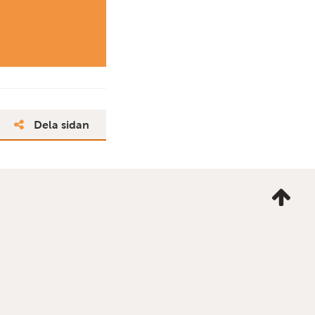
Dela sidan
Ta
mig
till
topp