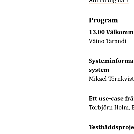
Anmäl dig här!
Program
13.00 Välkomm
Väino Tarandi
Systeminformati
system
Mikael Törnkvist
Ett use-case f
Torbjörn Holm, 
Testbäddsprojek