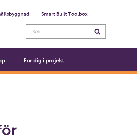
ällsbyggnad
Smart Built Toolbox
Sök...
Sök
ap
För dig i projekt
för