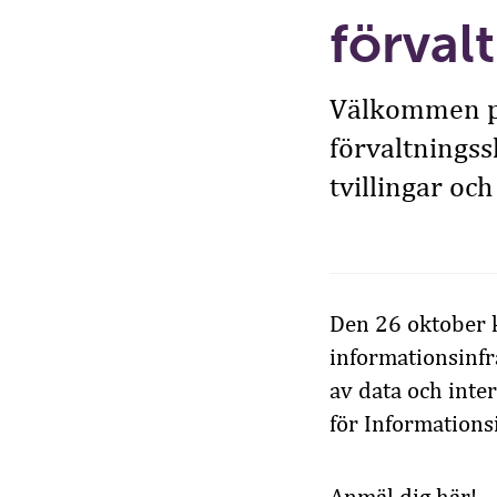
förval
Välkommen på
förvaltningss
tvillingar och
Den 26 oktober k
informationsinfr
av data och inte
för Informations