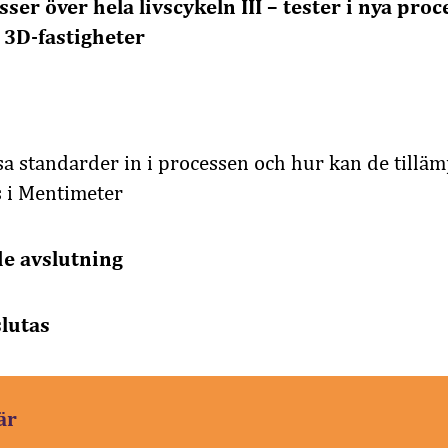
er över hela livscykeln III – tester i nya proc
 3D-fastigheter
 standarder in i processen och hur kan de tillä
s i Mentimeter
e avslutning
lutas
är