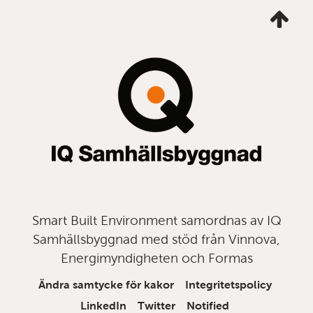
Ta
mig
till
topp
Smart Built Environment samordnas av IQ
Samhällsbyggnad med stöd från Vinnova,
Energimyndigheten och Formas
Ändra samtycke för kakor
Integritetspolicy
LinkedIn
Twitter
Notified