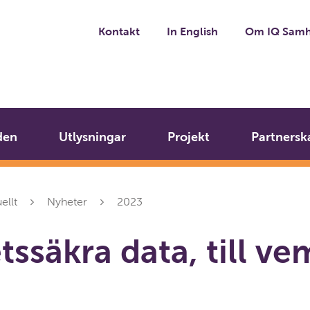
Kontakt
In English
Om IQ Samh
den
Utlysningar
Projekt
Partnersk
ellt
Nyheter
2023
tssäkra data, till ve