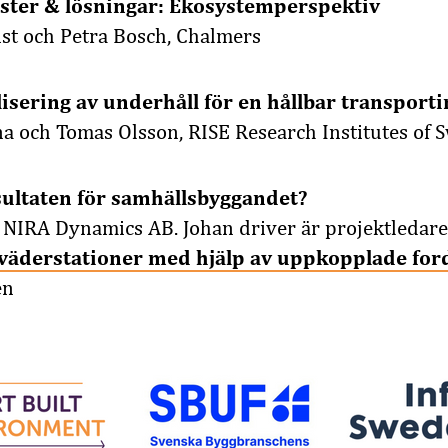
änster & lösningar: Ekosystemperspektiv
st och Petra Bosch, Chalmers
lisering av underhåll för en hållbar transport
a och Tomas Olsson, RISE Research Institutes of
sultaten för samhällsbyggandet?
 NIRA Dynamics AB. Johan driver är projektledare 
ägväderstationer med hjälp av uppkopplade fo
en