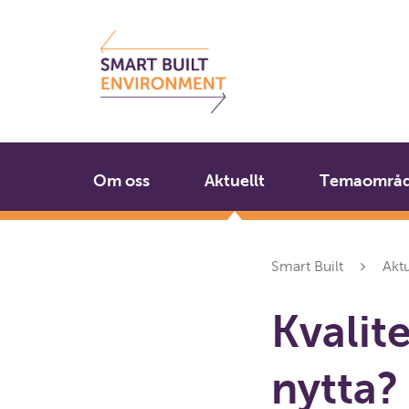
Gå
Stäng
till
innehållet
Om oss
Aktuellt
Temaområ
Smart Built
Aktu
Kvalite
nytta?