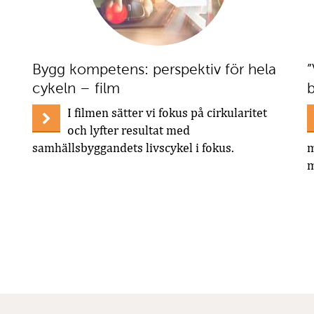
Bygg kompetens: perspektiv för hela
”
cykeln – film
b
I filmen sätter vi fokus på cirkularitet
och lyfter resultat med
samhällsbyggandets livscykel i fokus.
m
m