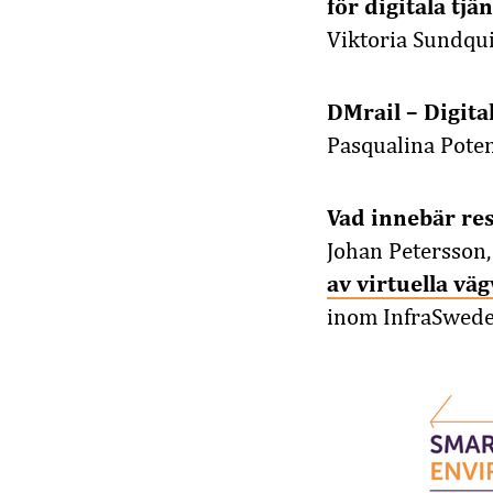
för digitala tj
Viktoria Sundqui
DMrail – Digita
Pasqualina Poten
Vad innebär re
Johan Petersson,
av virtuella v
inom InfraSwed