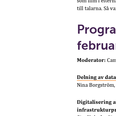
som film i efter
till talarna. Så 
Progr
februa
Moderator:
Cam
Delning av data
Nina Borgström,
Digitalisering 
infrastrukturp