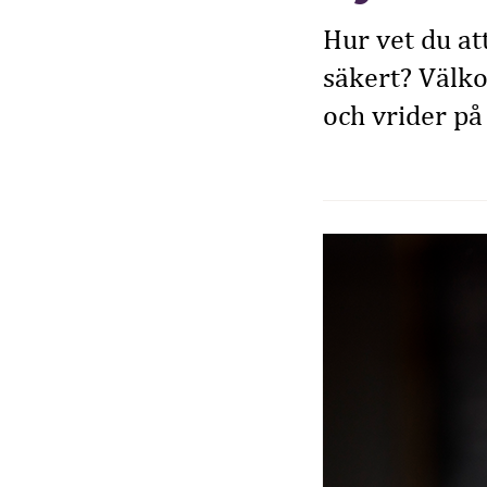
Hur vet du at
säkert? Välk
och vrider p