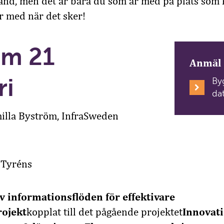
hand, men det är bara du som är med på plats som k
var med när det sker!
am 21
Anmäl 
ri
By
dat
illa Byström, InfraSweden
 Tyréns
av informationsflöden för effektivare
rojekt
kopplat till det pågående projektet
Innovat