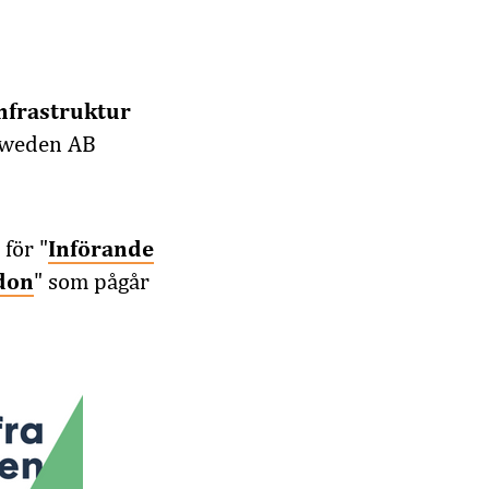
infrastruktur
 Sweden AB
för "
Införande
rdon
" som pågår