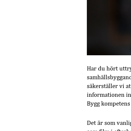
Har du hört uttry
samhällsbyggande
säkerställer vi at
informationen i
Bygg kompetens o
Det är som vanlig