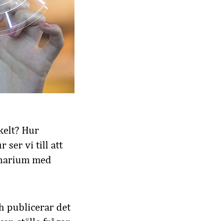
kelt? Hur
 ser vi till att
inarium med
ch publicerar det