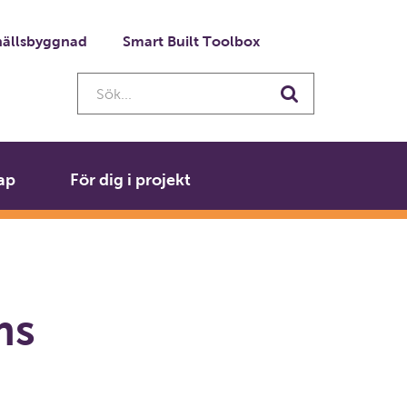
ällsbyggnad
Smart Built Toolbox
Sök...
Sök
ap
För dig i projekt
ms