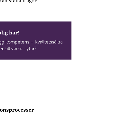
an ställa frågor
dig här!
gg kompetens – kvalitetssäkra
a, till vems nytta?
ionsprocesser