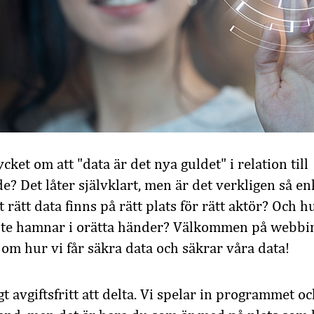
cket om att "data är det nya guldet" i relation till
? Det låter självklart, men är det verkligen så en
t rätt data finns på rätt plats för rätt aktör? Och hur
nte hamnar i orätta händer? Välkommen på webb
m hur vi får säkra data och säkrar våra data!
t avgiftsfritt att delta. Vi spelar in programmet o