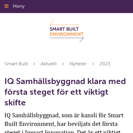
Gå
Meny
Stäng
till
innehållet
Smart Built
Aktuellt
Nyheter
2023
IQ Samhällsbyggnad klara med
första steget för ett viktigt
skifte
IQ Samhällsbyggnad, som är kansli för Smart
Built Environment, har beviljats det första
steget i Impact Innovation. Det är ett viktigt