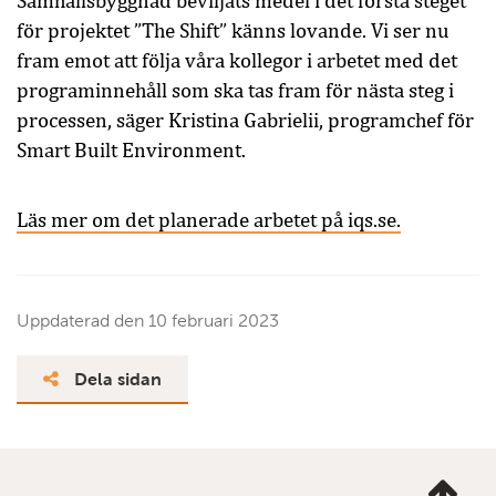
Samhällsbyggnad beviljats medel i det första steget
för projektet ”The Shift” känns lovande. Vi ser nu
fram emot att följa våra kollegor i arbetet med det
programinnehåll som ska tas fram för nästa steg i
processen, säger Kristina Gabrielii, programchef för
Smart Built Environment.
Läs mer om det planerade arbetet på iqs.se.
Uppdaterad den
10 februari 2023
Dela sidan
Ta