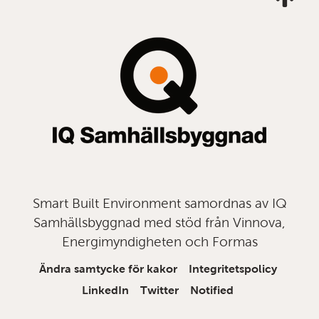
mig
till
topp
Smart Built Environment samordnas av IQ
Samhällsbyggnad med stöd från Vinnova,
Energimyndigheten och Formas
Ändra samtycke för kakor
Integritetspolicy
LinkedIn
Twitter
Notified