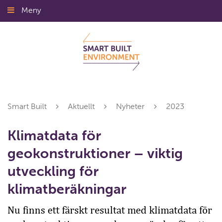
Gå
Meny
Stäng
till
innehållet
Smart Built
Aktuellt
Nyheter
2023
Klimatdata för
geokonstruktioner – viktig
utveckling för
klimatberäkningar
Nu finns ett färskt resultat med klimatdata för