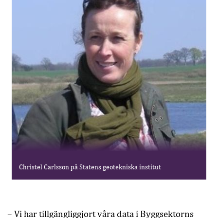
Christel Carlsson på Statens geotekniska institut
– Vi har tillgängliggjort våra data i Byggsektorns