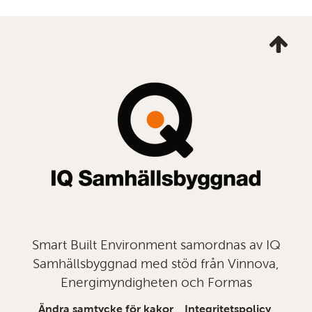
Ta
mig
till
topp
Smart Built Environment samordnas av IQ
Samhällsbyggnad med stöd från Vinnova,
Energimyndigheten och Formas
Ändra samtycke för kakor
Integritetspolicy