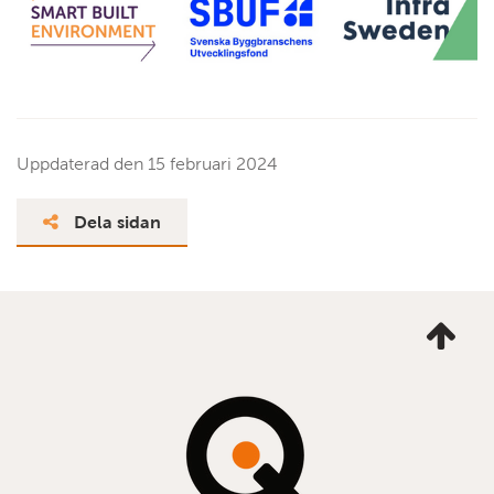
Uppdaterad den
15 februari 2024
Dela sidan
Ta
mig
till
topp