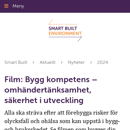
Gå
Meny
Stäng
till
innehållet
Smart Built
Aktuellt
Nyheter
2024
Film: Bygg kompetens –
omhändertänksamhet,
säkerhet i utveckling
Alla ska sträva efter att förebygga risker för
olycksfall och ohälsa som kan uppstå i bygg-
och bruksskedet. Se filmen som bygger din