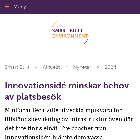
Gå
Meny
Stäng
till
innehållet
Smart Built
Aktuellt
Nyheter
2024
Innovationsidé minskar behov
av platsbesök
MinFarm Tech ville utveckla mjukvara för
tillståndsbevakning av infrastruktur även där
det inte finns elnät. Tre coacher från
Innovationsidén hjälpte dem vässa