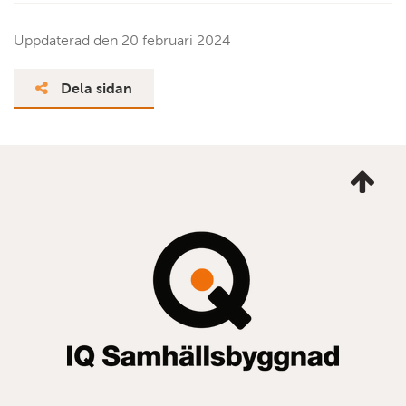
Uppdaterad den
20 februari 2024
Dela sidan
Ta
mig
till
topp