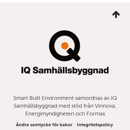
Ta
mig
till
topp
Smart Built Environment samordnas av IQ
Samhällsbyggnad med stöd från Vinnova,
Energimyndigheten och Formas
Ändra samtycke för kakor
Integritetspolicy