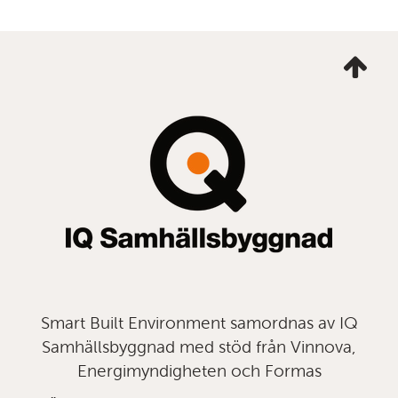
Ta
mig
till
topp
Smart Built Environment samordnas av IQ
Samhällsbyggnad med stöd från Vinnova,
Energimyndigheten och Formas