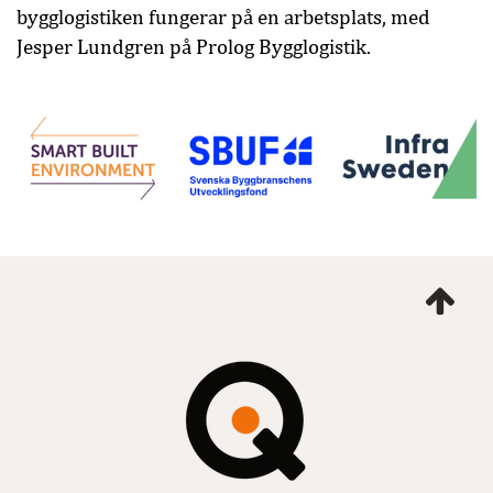
bygglogistiken fungerar på en arbetsplats, med
Jesper Lundgren på Prolog Bygglogistik.
Ta
mig
till
topp