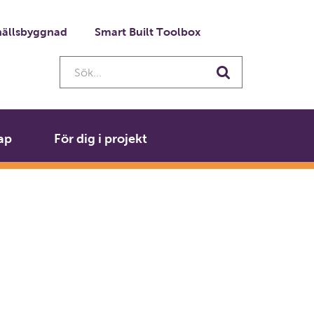
ällsbyggnad
Smart Built Toolbox
Sök...
Sök
ap
För dig i projekt