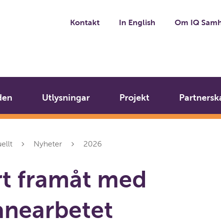
Kontakt
In English
Om IQ Samh
den
Utlysningar
Projekt
Partnersk
ellt
Nyheter
2026
art framåt med
anearbetet