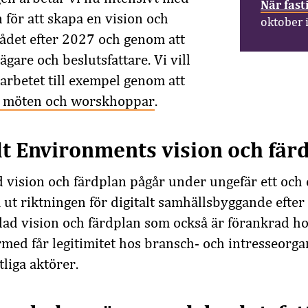
När fast
 för att skapa en vision och
oktober 
ådet efter 2027 och genom att
gare och beslutsfattare. Vi vill
l arbetet till exempel genom att
 möten och worskhoppar
.
lt Environments vision och fär
vision och färdplan pågår under ungefär ett och e
a ut riktningen för digitalt samhällsbyggande efter
lad vision och färdplan som också är förankrad ho
rmed får legitimitet hos bransch- och intresseorga
tliga aktörer.