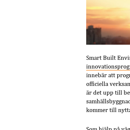
Smart Built Envi
innovationsprog
innebär att prog
officiella verk
är det upp till be
samhällsbyggnads
kommer till nytt
Som hjälp på väg