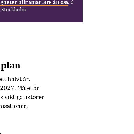
igheter blir smartare än oss
, 6
i Stockholm
dplan
tt halvt år.
 2027. Målet är
s viktiga aktörer
nisationer,