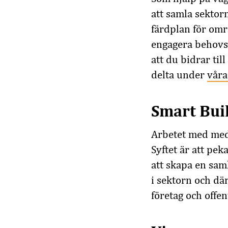
att samla sektorn
färdplan för omr
engagera behovsä
att du bidrar til
delta under
våra
Smart Bui
Arbetet med med 
Syftet är att pek
att skapa en sam
i sektorn och dä
företag och offen