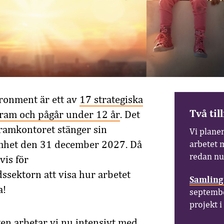
ronment är ett av
17 strategiska
Två til
ram och pågår under 12 år
. Det
ramkontoret stänger sin
Vi planer
samhet den 31 december 2027. Då
arbetet 
redan nu
vis för
sektorn att visa hur arbetet
Samling
a!
september
projekt 
en arbetar vi nu intensivt med