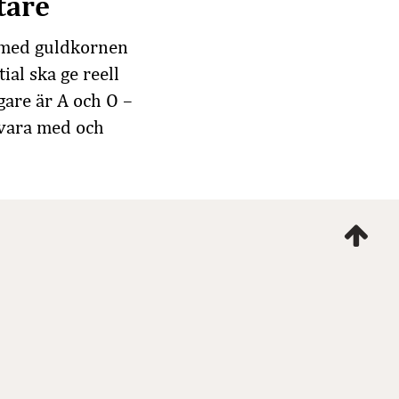
tare
e med guldkornen
ial ska ge reell
gare är A och O –
 vara med och
Ta
mig
till
topp