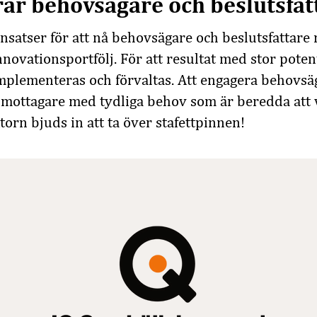
rar behovsägare och beslutsfat
insatser för att nå behovsägare och beslutsfattar
ovationsportfölj. För att resultat med stor potent
mplementeras och förvaltas. Att engagera behovsä
 mottagare med tydliga behov som är beredda att
torn bjuds in att ta över stafettpinnen!