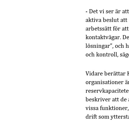
- Det vi ser är a
aktiva beslut att
arbetssätt för a
kontaktvägar. De
lösningar”, och 
och kontroll, säg
Vidare berättar K
organisationer 
reservkapaciteten
beskriver att de a
vissa funktioner,
drift som yttersta