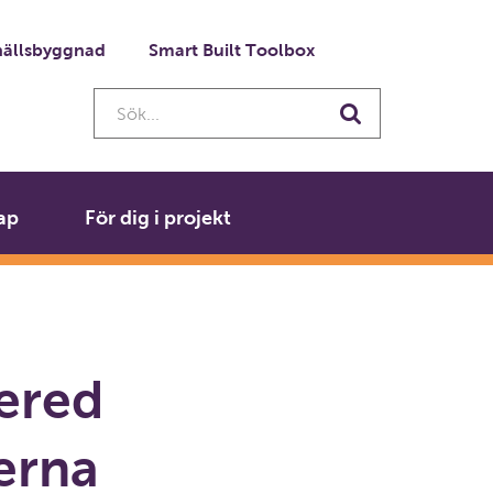
ällsbyggnad
Smart Built Toolbox
Sök...
Sök
ap
För dig i projekt
Bered
terna