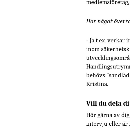
medlemsföretag, 
Har något överra
- Ja t.ex. verkar
inom säkerhetskl
utvecklingsområ
Handlingsutrymme
behövs ”sandlådor
Kristina.
Vill du dela 
Hör gärna av dig 
intervju eller är