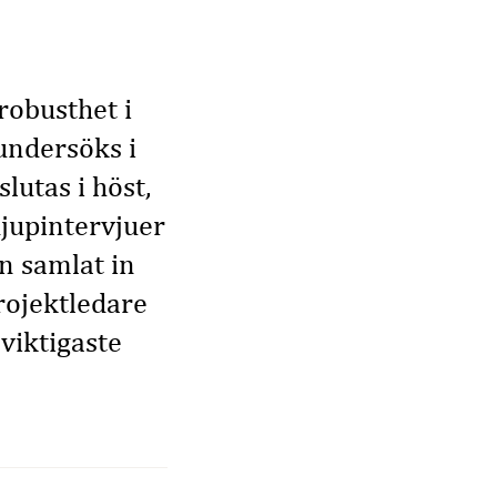
 robusthet i
undersöks i
lutas i höst,
jupintervjuer
n samlat in
rojektledare
viktigaste