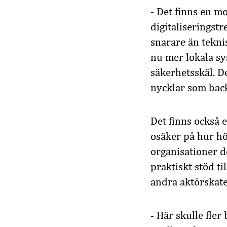
- Det finns en 
digitaliseringst
snarare än tekni
nu mer lokala sys
säkerhetsskäl. D
nycklar som back
Det finns också 
osäker på hur hö
organisationer d
praktiskt stöd t
andra aktörskate
- Här skulle fle