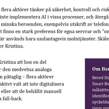
tt flera aktörer tänker på säkerhet, kontroll och ris
 inte implementera AI i vissa processer, och återgår
tt minska beroenden, exempelvis utskrift av tele
t finns en stark preferens för egna servrar och ”o
här används bara undantagsvis molntjänster. Skäle
er Kristina.
ristina att hos en del
Om Ber
är den medvetna analoga
 påtaglig – flera aktörer
Bered Dig
ktivt valt att inte digitalisera
Smart Bu
målsättni
 eller att de behållit manuell
identifie
 fall-back.
nyckelda
inom omr