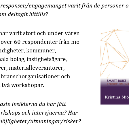
r responsen/engagemanget varit från de personer 
m deltagit hittills?
ar varit stort och under våren
t över 60 respondenter från nio
ndigheter, kommuner,
la bolag, fastighetsägare,
r, materialleverantörer,
 branschorganisationer och
t två workshopar.
Kristina Mjö
gaste insikterna du har fått
orkshops och intervjuerna? Hur
 möjligheter/utmaningar/risker?