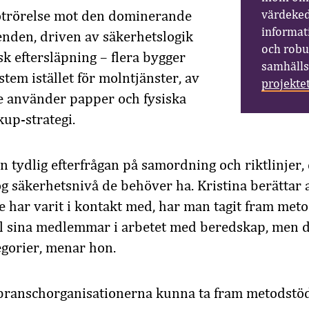
motrörelse mot den dominerande
värdeked
informat
renden, driven av säkerhetslogik
och robu
sk eftersläpning – flera bygger
samhäll
tem istället för molntjänster, av
projekte
e använder papper och fysiska
up-strategi.
en tydlig efterfrågan på samordning och riktlinjer
g säkerhetsnivå de behöver ha. Kristina berättar a
e har varit i kontakt med, har man tagit fram meto
ill sina medlemmar i arbetet med beredskap, men d
gorier, menar hon.
r branschorganisationerna kunna ta fram metodstöd