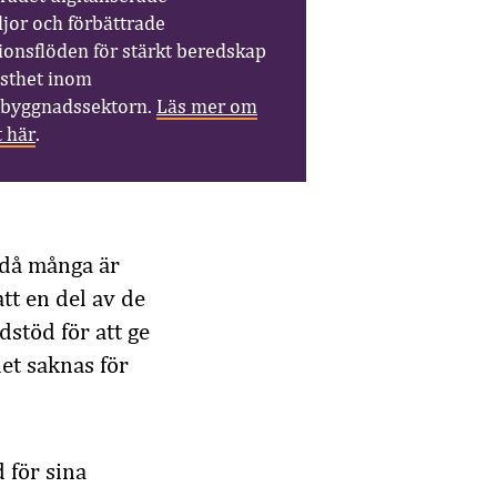
jor och förbättrade
ionsflöden för stärkt beredskap
sthet inom
sbyggnadssektorn.
Läs mer om
t här
.
, då många är
tt en del av de
dstöd för att ge
et saknas för
 för sina