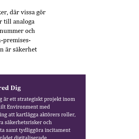
ker, där vissa gör
 till analoga
fonnummer och
n-premises-
n är säkerhet
ed Dig
 är ett strategiskt projekt inom
ilt Environment med
ng att kartlägga aktörers roller,
ra säkerhetsrisker och
ta samt tydliggöra incitament
ådet digitaliserade