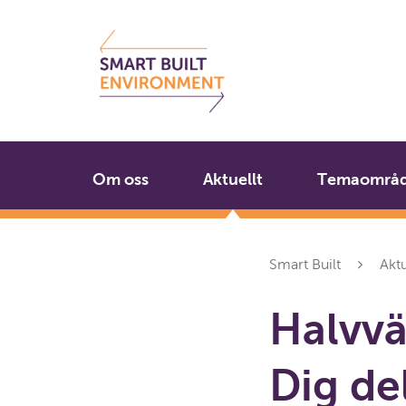
Gå
Stäng
till
innehållet
Om oss
Aktuellt
Temaområ
Smart Built
Aktu
Halvvä
Dig de