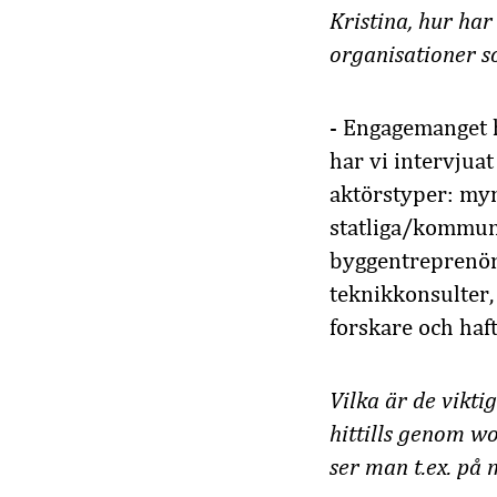
Kristina, hur ha
organisationer so
- Engagemanget h
har vi intervjua
aktörstyper: my
statliga/kommuna
byggentreprenöre
teknikkonsulter,
forskare och haf
Vilka är de vikti
hittills genom w
ser man t.ex. på