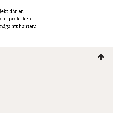
jekt där en
as i praktiken
måga att hantera
Ta
mig
till
topp