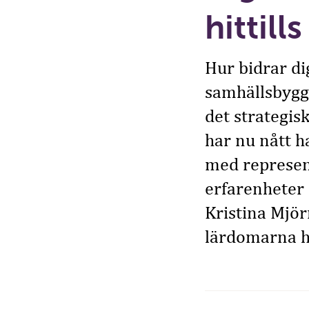
hittills
Hur bidrar dig
samhällsbygg
det strategis
har nu nått 
med represen
erfarenheter 
Kristina Mjör
lärdomarna hit