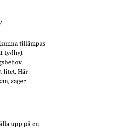
?
a kunna tillämpas
t tydligt
gsbehov.
litet. Här
kan, säger
tälla upp på en