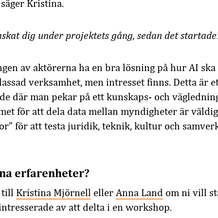
säger Kristina.
skat dig under projektets gång, sedan det startade
 ingen av aktörerna ha en bra lösning på hur AI sk
assad verksamhet, men intresset finns. Detta är et
de där man pekar på ett kunskaps- och väglednin
t för att dela data mellan myndigheter är väldigt 
” för att testa juridik, teknik, kultur och samver
dina erfarenheter?
till
Kristina Mjörnell
eller
Anna Land
om ni vill s
 intresserade av att delta i en workshop.