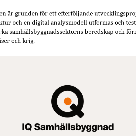
en är grunden för ett efterföljande utvecklingspro
tur och en digital analysmodell utformas och test
ärka samhällsbyggnadssektorns beredskap och för
iser och krig.