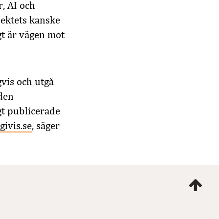
r, AI och
jektets kanske
igt är vägen mot
vis och utgå
 den
gt publicerade
givis.se
, säger
Ta
mig
till
topp