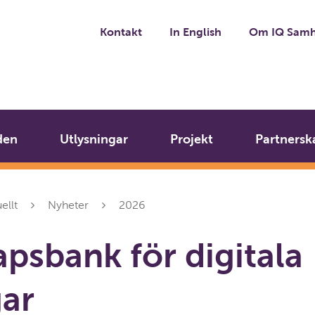
Kontakt
In English
Om IQ Samh
den
Utlysningar
Projekt
Partnersk
ellt
Nyheter
2026
psbank för digitala
gar