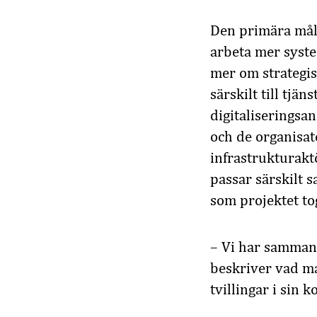
Den primära mål
arbeta mer system
mer om strategisk
särskilt till tj
digitaliseringsa
och de organisat
infrastrukturakt
passar särskilt
som projektet to
– Vi har samman
beskriver vad ma
tvillingar i sin