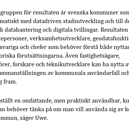
gruppen för resultaten är svenska kommuner som 
atiskt med datadriven stadsutveckling och till det
 datahantering och digitala tvillingar. Resultaten 
änstepersoner, verksamhetsutvecklare, geodatafunkti
nsvariga och chefer som behöver förstå både nyttan
oriska förutsättningarna. Även fastighetsägare,
örer, forskare och teknikutvecklare kan ha nytta a
 sammanställningen av kommunala användarfall oc
g fram.
ställt en omfattande, men praktiskt användbar, 
n behöver tänka på om man vill använda sig av ko
 kommun, säger Uwe.