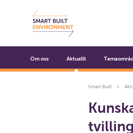
Gå
Stäng
till
innehållet
Om oss
Aktuellt
Temaområ
Smart Built
Aktu
Kunska
tvillin