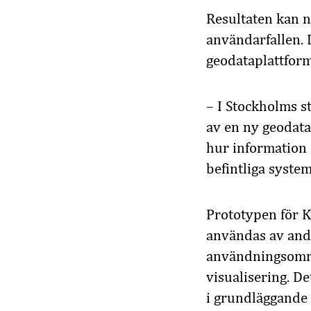
Resultaten kan n
användarfallen.
geodataplattforma
– I Stockholms s
av en ny geodata
hur information 
befintliga syste
Prototypen för K
användas av andra
användningsområd
visualisering. De
i grundläggande 