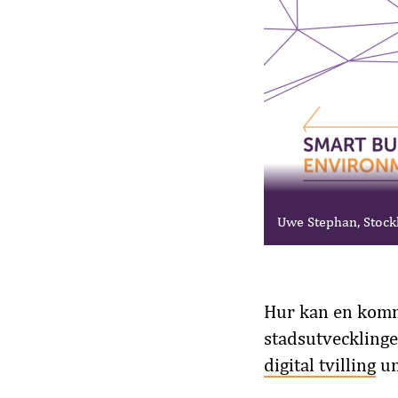
Uwe Stephan, Stock
Hur kan en kommun
stadsutvecklinge
digital tvilling
un