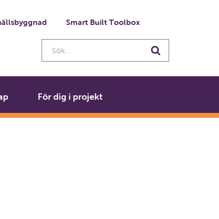
ällsbyggnad
Smart Built Toolbox
Sök...
Sök
ap
För dig i projekt