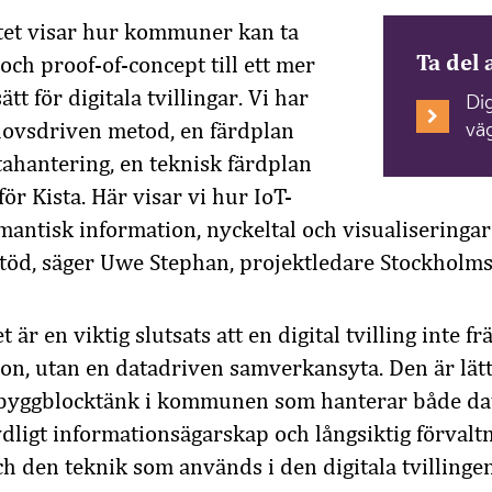
tet visar hur kommuner kan ta
Ta del 
 och proof-of-concept till ett mer
tt för digitala tvillingar. Vi har
Dig
hovsdriven metod, en färdplan
väg
tahantering, en teknisk färdplan
ör Kista. Här visar vi hur IoT-
emantisk information, nyckeltal och visualiseringa
sstöd, säger Uwe Stephan, projektledare Stockholms
 är en viktig slutsats att en digital tvilling inte f
ion, utan en datadriven samverkansyta. Den är lätt
t byggblocktänk i kommunen som hanterar både dat
ydligt informationsägarskap och långsiktig förvalt
h den teknik som används i den digitala tvillingen