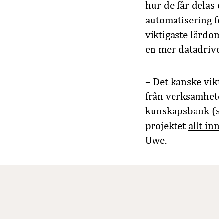
hur de får delas 
automatisering f
viktigaste lärdom
en mer datadri
– Det kanske vik
från verksamhete
kunskapsbank (so
projektet
allt in
Uwe.