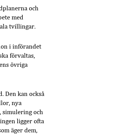
rdplanerna och
rbete med
la tvillingar.
on i införandet
ka förvaltas,
ens övriga
d. Den kan också
llor, nya
, simulering och
ingen ligger ofta
 som äger dem,