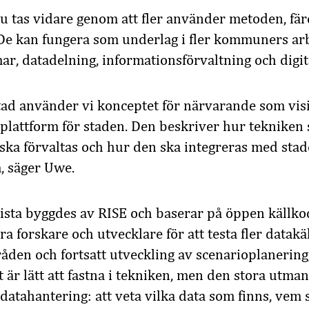
u tas vidare genom att fler använder metoden, fä
 De kan fungera som underlag i fler kommuners a
r, datadelning, informationsförvaltning och digita
tad använder vi konceptet för närvarande som visi
plattform för staden. Den beskriver hur tekniken s
ska förvaltas och hur den ska integreras med stad
m, säger Uwe.
ista byggdes av RISE och baserar på öppen källko
 forskare och utvecklare för att testa fler datakä
en och fortsatt utveckling av scenarioplanering
t är lätt att fastna i tekniken, men den stora utman
datahantering: att veta vilka data som finns, vem