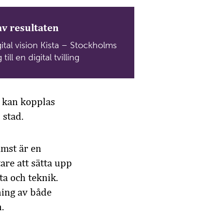
av resultaten
ital vision Kista – Stockholms
 till en digital tvilling
r kan kopplas
 stad.
rämst är en
are att sätta upp
a och teknik.
ning av både
.