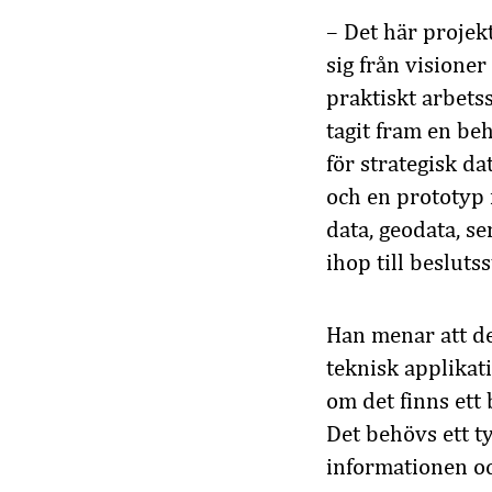
– Det här projek
sig från visioner
praktiskt arbetssä
tagit fram en be
för strategisk da
och en prototyp f
data, geodata, s
ihop till beslut
Han menar att det
teknisk applikat
om det finns et
Det behövs ett t
informationen oc