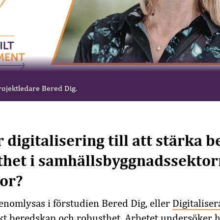
projektledare Bered Dig.
 digitalisering till att stärka 
thet i samhällsbyggnadssektor
or?
enomlysas i förstudien Bered Dig, eller
Digitalise
rkt beredskap och robusthet
. Arbetet undersöker h