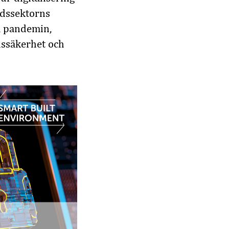
adssektorns
m pandemin,
nssäkerhet och