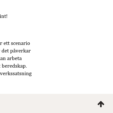
int!
 ett scenario
r det påverkar
kan arbeta
t beredskap.
tverkssatsning
Ta
mig
till