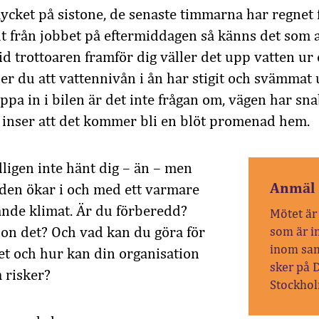
ycket på sistone, de senaste timmarna har regnet 
t från jobbet på eftermiddagen så känns det som at
vid trottoaren framför dig väller det upp vatten ur
 ser du att vattennivån i ån har stigit och svämmat
pa in i bilen är det inte frågan om, vägen har snab
 inser att det kommer bli en blöt promenad hem.
ligen inte hänt dig – än – men
Anmäl 
 den ökar i och med ett varmare
nde klimat. Är du förberedd?
Mötet är 
ion det? Och vad kan du göra för
som är in
inom sam
let och hur kan din organisation
sker på 
 risker?
Stockho