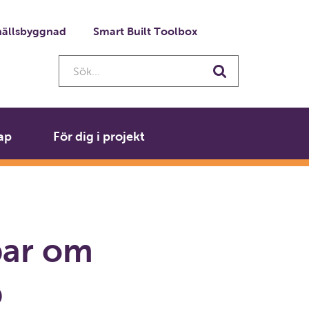
ällsbyggnad
Smart Built Toolbox
Sök...
Sök
ap
För dig i projekt
ar om
p