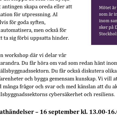
t antingen skapa oreda eller att
Mötet är 
ation för utpressning. AI
som är in
inom sam
is för goda syften,
sker på 
h automatisera, men också för
Stockho
t ta sig förbi uppsatta hinder.
n workshop där vi delar vår
varandra. Du får höra om vad som redan hänt ino
hällsbyggnadssektorn. Du får också diskutera olik
rfarenheter och bygga gemensam kunskap. Vi vill a
ånga frågor och svar och med känslan att du akti
llsbyggnadssektorns cybersäkerhet och resiliens.
thändelser – 16 september kl. 13.00-16