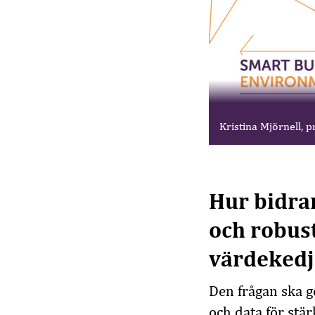
Kristina Mjörnell, 
Hur bidrar
och robus
värdekedj
Den frågan ska g
och data för stä