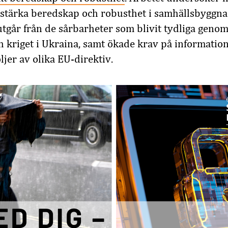
tt stärka beredskap och robusthet i samhällsbyggn
utgår från de sårbarheter som blivit tydliga geno
 kriget i Ukraina, samt ökade krav på informatio
jer av olika EU-direktiv.