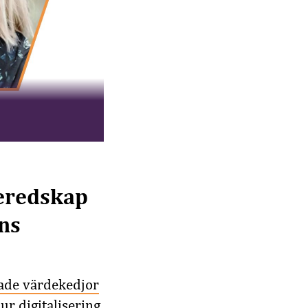
beredskap
ns
rade värdekedjor
ur digitalisering