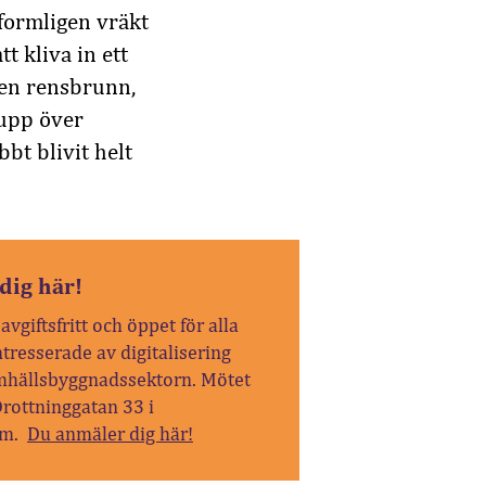
formligen vräkt
t kliva in ett
 en rensbrunn,
 upp över
bt blivit helt
dig här!
avgiftsfritt och öppet för alla
tresserade av digitalisering
hällsbyggnadssektorn. Mötet
Drottninggatan 33 i
lm.
Du anmäler dig här!