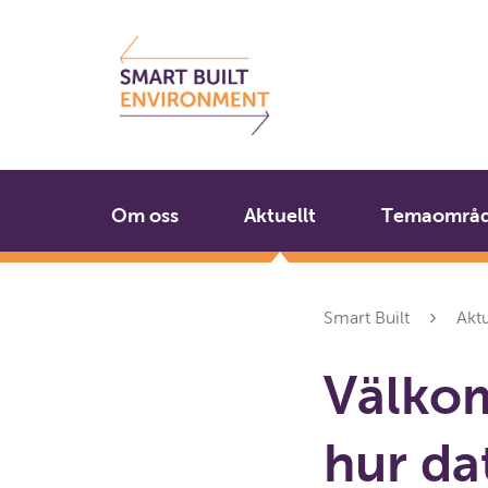
Gå
Stäng
till
innehållet
Om oss
Aktuellt
Temaområ
Smart Built
Aktu
Välko
hur da