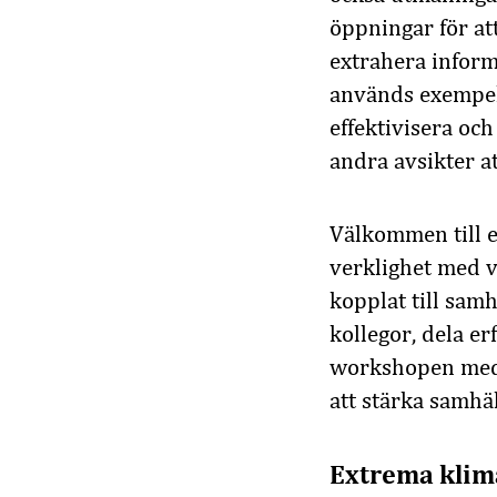
öppningar för at
extrahera inform
används exempelv
effektivisera oc
andra avsikter at
Välkommen till e
verklighet med 
kopplat till sam
kollegor, dela e
workshopen med m
att stärka samhä
Extrema klima