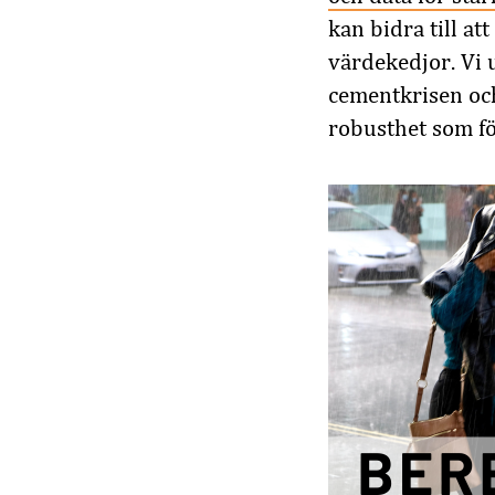
kan bidra till a
värdekedjor. Vi 
cementkrisen och
robusthet som föl