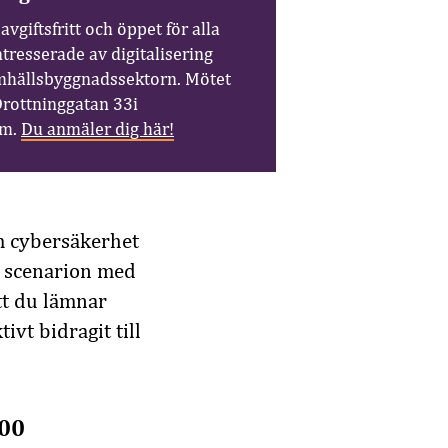
avgiftsfritt och öppet för alla
tresserade av digitalisering
hällsbyggnadssektorn. Mötet
Drottninggatan 33i
lm.
Du anmäler dig här!
m cybersäkerhet
a scenarion med
tt du lämnar
vt bidragit till
.00