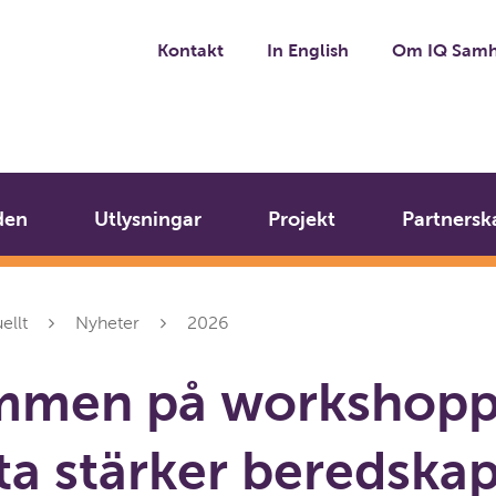
Kontakt
In English
Om IQ Samh
den
Utlysningar
Projekt
Partnersk
ellt
Nyheter
2026
mmen på workshopp
ta stärker beredska