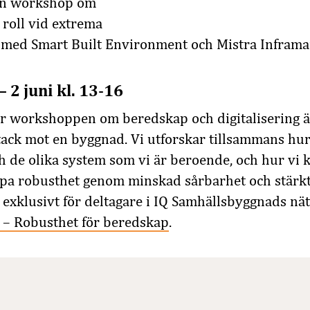
n workshop om
 roll vid extrema
 med Smart Built Environment och Mistra Inframa
– 2 juni kl. 13-16
r workshoppen om beredskap och digitalisering är
tack mot en byggnad. Vi utforskar tillsammans hu
h de olika system som vi är beroende, och hur vi 
apa robusthet genom minskad sårbarhet och stärk
xklusivt för deltagare i IQ Samhällsbyggnads nä
 – Robusthet för beredskap
.