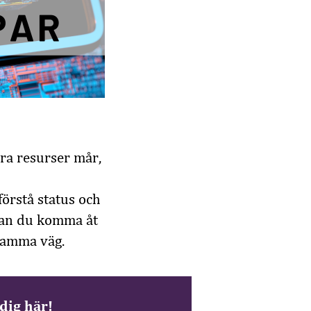
era resurser mår,
förstå status och
 Kan du komma åt
 samma väg.
dig här!