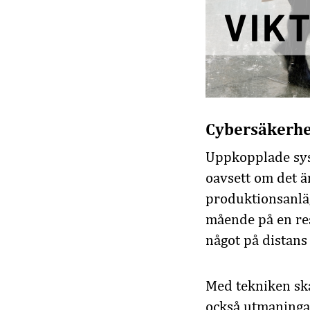
Cybersäkerhet
Uppkopplade syst
oavsett om det är
produktionsanlägg
mående på en res
något på distans 
Med tekniken sk
också utmaningar