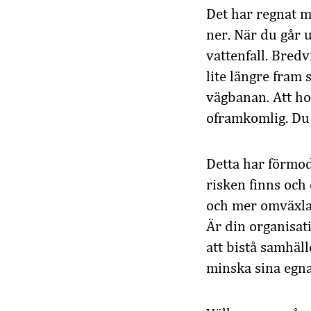
Det har regnat m
ner. När du går u
vattenfall. Bred
lite längre fram
vägbanan. Att hop
oframkomlig. Du
Detta har förmod
risken finns och
och mer omväxla
Är din organisat
att bistå samhäl
minska sina egna